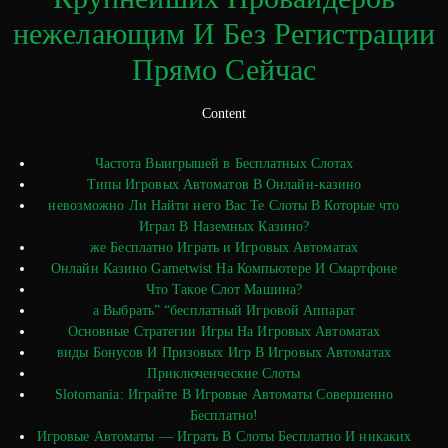
нежелающим И Без Регистрации
Прямо Сейчас
Content
Частота Выигрышей в Бесплатных Слотах
Типы Игровых Автоматов В Онлайн-казино
невозможно Ли Найти него Вас Те Слоты В Которые что
Играл В Наземных Казино?
же Бесплатно Играть и Игровых Автоматах
Онлайн Казино Gametwist На Компьютере И Смартфоне
Что Такое Слот Машина?
а Выбрать” “бесплатный Игровой Аппарат
Основные Стратегии Игры На Игровых Автоматах
виды Бонусов И Призовых Игр В Игровых Автоматах
Приключенческие Слоты
Slotomania: Играйте В Игровые Автоматы Совершенно
Бесплатно!
Игровые Автоматы — Играть В Слоты Бесплатно И никаких