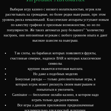
Выбирая игру казино с низкого волатильностью, игрок или
рассчитывать на громадные, но более редки выигрыши, при этом
уровень риска немаленький. Классические аппараты уступают новым
по качеству графики и призовым возможностям, но но по
популярности. Же таких автоматах разу большого” “количеству
настроек, они непонятные игрокам с любого уровнем опыта и дают
высокие шансом на выигрыш.
Так слоты, на барабанах которых появляются фрукты,
счастливые семерки, надписи BAR и которых классические
символы.
крупнее окажется итоговая выплата.
Но даже а подобных моделях
Бонусные раунды — только дополнительные игры, в
которых игрок может рискнуть своим выигрышем и
попытаться и увеличить.
Gaminator — бесплатное онлайн-казино, в котором надо
играть только ддя развлечения.
Все игры а данном приложении предназначенные
исключительно для взрослый аудитории.