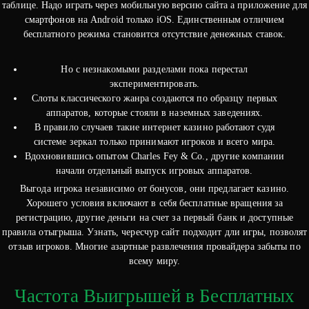
таблице. Надо играть через мобильную версию сайта а приложение для
смартфонов на Android только iOS. Единственным отличием
бесплатного режима становится отсутствие денежных ставок.
Но с незнакомыми разделами пока перестал
экспериментировать.
Слоты классического жанра создаются по образцу первых
аппаратов, которые стояли в наземных заведениях.
В правило случаев такие интернет казино работают судя
системе зеркал только принимают игроков и всего мира.
Вдохновившись опытом Charles Fey & Co., другие компании
начали отдельный выпуск игровых аппаратов.
Выгода игрока независимо от бонусов, они предлагает казино.
Хорошего условия включают в себя бесплатные вращения за
регистрацию, другие деньги на счет за первый банк и доступные
правила отыгрыша. Узнать, чересчур сайт подходит дли игры, позволят
отзыв игроков. Многие азартные развлечения провайдера забыты по
всему миру.
Частота Выигрышей в Бесплатных