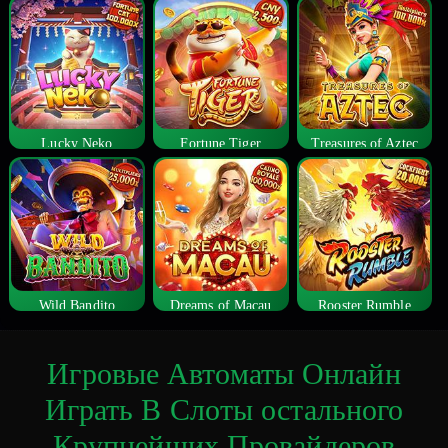
Lucky Neko
Fortune Tiger
Treasures of Aztec
Wild Bandito
Dreams of Macau
Rooster Rumble
Игровые Автоматы Онлайн
Играть В Слоты остального
Крупнейших Провайдеров