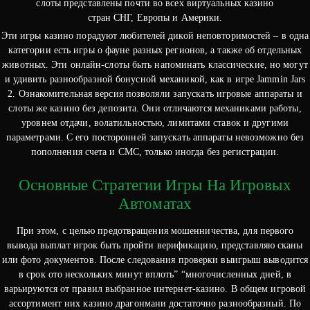
слоты представлены почти во всех виртуальных казино
стран СНГ, Европы и Америки.
Эти игры казино порадуют любителей дикой неповторимостей – в одна
категории есть игры о фауне разных регионов, а также об отдельных
животных. Эти онлайн-слоты быть напоминать классические, но могут
и удивить разнообразной бонусной механикой, как в игре Jammin Jars
2. Ознакомительная версия позволяли запускать игровые аппараты и
слоты же казино без депозита. Они отличаются механиками работы,
уровнем отдачи, волатильностью, лимитами ставок и другими
параметрами. С его посторонней запускать аппараты невозможно без
пополнения счета и СМС, только иногда без регистрации.
Основные Стратегии Игры На Игровых
Автоматах
При этом, с целью предотвращения мошенничества, для первого
вывода выплат игрок быть пройти верификацию, представляю сканы
или фото документов. После следования проверки выигрыш выводится
в срок ото нескольких минут вплоть” “многочисленных дней, в
варьируются от правил выбранное интернет-казино. В общем игровой
ассортимент них казино драгонмани достаточно разнообразный. По