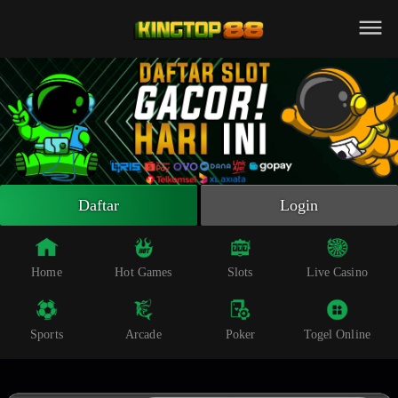
Beranda
Slot Online
Live Casino
Sportsbook
Arcade
Togel Online
Daftar
Login
Poker
Whatsapp
Home
Hot Games
Slots
Live Casino
Telegram
Sports
Arcade
Poker
Togel Online
Livechat