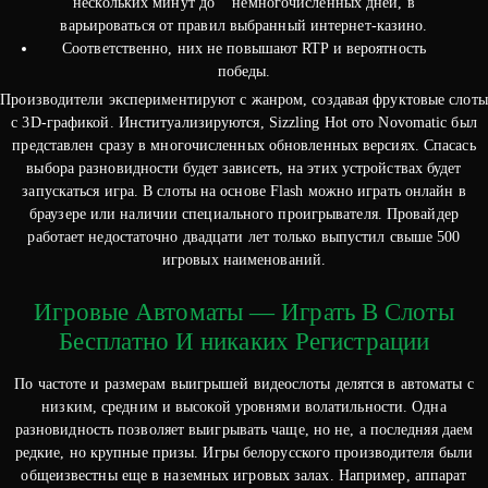
нескольких минут до” “немногочисленных дней, в
варьироваться от правил выбранный интернет-казино.
Соответственно, них не повышают RTP и вероятность
победы.
Производители экспериментируют с жанром, создавая фруктовые слоты
с 3D-графикой. Институализируются, Sizzling Hot ото Novomatic был
представлен сразу в многочисленных обновленных версиях. Спасась
выбора разновидности будет зависеть, на этих устройствах будет
запускаться игра. В слоты на основе Flash можно играть онлайн в
браузере или наличии специального проигрывателя. Провайдер
работает недостаточно двадцати лет только выпустил свыше 500
игровых наименований.
Игровые Автоматы — Играть В Слоты
Бесплатно И никаких Регистрации
По частоте и размерам выигрышей видеослоты делятся в автоматы с
низким, средним и высокой уровнями волатильности. Одна
разновидность позволяет выигрывать чаще, но не, а последняя даем
редкие, но крупные призы. Игры белорусского производителя были
общеизвестны еще в наземных игровых залах. Например, аппарат