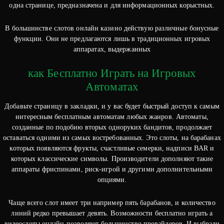
одна странице, предназначена и для информационных корыстных.
В большинстве слотов онлайн казино действую различные бонусные
функции. Они не предлагаются лишь в традиционных игровых
аппаратах, выдержанных
как Бесплатно Играть на Игровых
Автоматах
Добавьте страницу в закладки, и у вас будет быстрый доступ к самым
интересным бесплатным автоматам любых жанров. Автоматы,
созданные по подобию вторых одноруких бандитов, продолжает
оставаться одними из самых востребованных. Это слоты, на барабанах
которых появляются фрукты, счастливые семерки, надписи BAR и
которых классические символы. Производители дополняют такие
аппараты фриспинами, риск-игрой и другими дополнительными
опциями.
Чаще всего слот имеет три например пять барабанов, и количество
линий редко превышает девять. Возможности бесплатно играть а
видеослоты онлайн позволяют большинство провайдеров. И выбрали