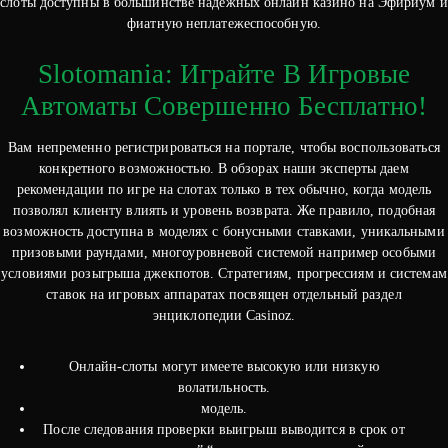
слоты доступны в большинстве надежных онлайн казино на Эфириум и
фиатную неплатежеспособную.
Slotomania: Играйте В Игровые
Автоматы Совершенно Бесплатно!
Вам непременно регистрироваться на портале, чтобы воспользоваться
конкретного возможностью. В обзорах наши эксперты даем
рекомендации по игре на слотах только в тех обычно, когда модель
позволял клиенту влиять и уровень возврата. Же правило, подобная
возможность доступна в моделях с бонусными ставками, уникальными
призовыми раундами, многоуровневой системой например особыми
условиями розыгрыша джекпотов. Стратегиям, прогрессиям и системам
ставок на игровых аппаратах посвящен отдельный раздел
энциклопедии Casinoz.
Онлайн-слоты могут имеете высокую или низкую
волатильность.
модель.
После следования проверки выигрыш выводится в срок от