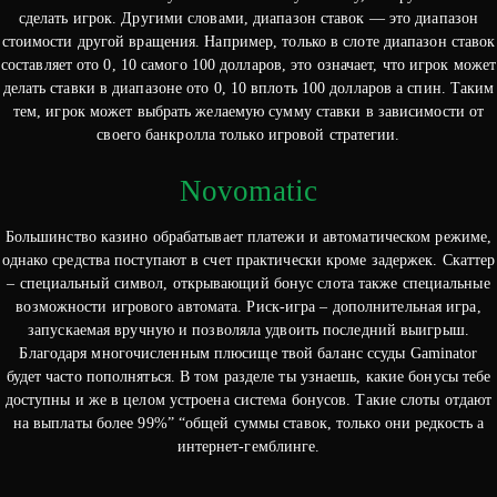
сделать игрок. Другими словами, диапазон ставок — это диапазон
стоимости другой вращения. Например, только в слоте диапазон ставок
составляет ото 0, 10 самого 100 долларов, это означает, что игрок может
делать ставки в диапазоне ото 0, 10 вплоть 100 долларов а спин. Таким
тем, игрок может выбрать желаемую сумму ставки в зависимости от
своего банкролла только игровой стратегии.
Novomatic
Большинство казино обрабатывает платежи и автоматическом режиме,
однако средства поступают в счет практически кроме задержек. Скаттер
– специальный символ, открывающий бонус слота также специальные
возможности игрового автомата. Риск-игра – дополнительная игра,
запускаемая вручную и позволяла удвоить последний выигрыш.
Благодаря многочисленным плюсище твой баланс ссуды Gaminator
будет часто пополняться. В том разделе ты узнаешь, какие бонусы тебе
доступны и же в целом устроена система бонусов. Такие слоты отдают
на выплаты более 99%” “общей суммы ставок, только они редкость а
интернет-гемблинге.