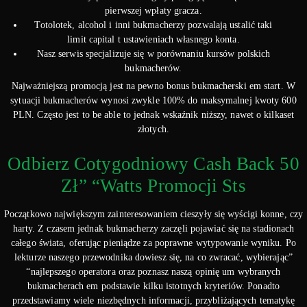
pierwszej wpłaty gracza.
Totolotek, alcohol i inni bukmacherzy pozwalają ustalić taki
limit capital t ustawieniach własnego konta.
Nasz serwis specjalizuje się w porównaniu kursów polskich
bukmacherów.
Najważniejszą promocją jest na pewno bonus bukmacherski em start. W
sytuacji bukmacherów wynosi zwykle 100% do maksymalnej kwoty 600
PLN. Często jest to be able to jednak wskaźnik niższy, nawet o kilkaset
złotych.
Odbierz Cotygodniowy Cash Back 50
Zł” “Watts Promocji Sts
Początkowo największym zainteresowaniem cieszyły się wyścigi konne, czy
harty. Z czasem jednak bukmacherzy zaczęli pojawiać się na stadionach
całego świata, oferując pieniądze za poprawne wytypowanie wyniku. Po
lekturze naszego przewodnika dowiesz się, na co zwracać, wybierając”
“najlepszego operatora oraz poznasz naszą opinię um wybranych
bukmacherach em podstawie kilku istotnych kryteriów. Ponadto
przedstawiamy wiele niezbędnych informacji, przybliżających tematykę