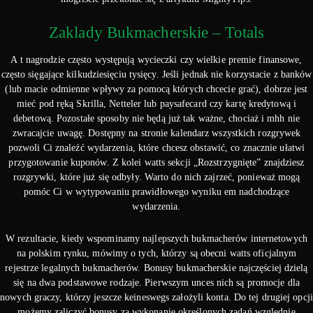
Zaklady Bukmacherskie – Totals
A t nagrodzie często występują wycieczki czy wielkie premie finansowe,
często sięgające kilkudziesięciu tysięcy. Jeśli jednak nie korzystacie z banków
(lub macie odmienne wpływy za pomocą których chcecie grać), dobrze jest
mieć pod ręką Skrilla, Netteler lub paysafecard czy kartę kredytową i
debetową. Pozostałe sposoby nie będą już tak ważne, chociaż i mhh nie
zwracajcie uwagę. Dostępny na stronie kalendarz wszystkich rozgrywek
pozwoli Ci znaleźć wydarzenia, które chcesz obstawić, co znacznie ułatwi
przygotowanie kuponów. Z kolei watts sekcji „Rozstrzygnięte” znajdziesz
rozgrywki, które już się odbyły. Warto do nich zajrzeć, ponieważ mogą
pomóc Ci w wytypowaniu prawidłowego wyniku em nadchodzące
wydarzenia.
W rezultacie, kiedy wspominamy najlepszych bukmacherów internetowych
na polskim rynku, mówimy o tych, którzy są obecni watts oficjalnym
rejestrze legalnych bukmacherów. Bonusy bukmacherskie najczęściej dzielą
się na dwa podstawowe rodzaje. Pierwszym unces nich są promocje dla
nowych graczy, którzy jeszcze keineswegs założyli konta. Do tej drugiej opcji
możemy zaliczyć bonusy za wykonanie określonych zadań względnie