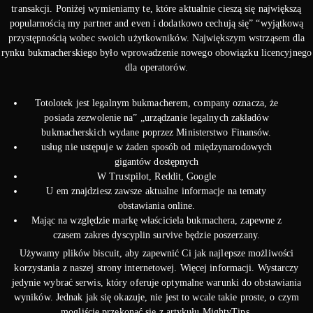
transakcji. Poniżej wymieniamy te, które aktualnie cieszą się największą
popularnością my partner and even i dodatkowo cechują się” “wyjątkową
przystępnością wobec swoich użytkowników. Największym wstrząsem dla
rynku bukmacherskiego było wprowadzenie nowego obowiązku licencyjnego
dla operatorów.
Totolotek jest legalnym bukmacherem, company oznacza, że
posiada zezwolenie na” „urządzanie legalnych zakładów
bukmacherskich wydane poprzez Ministerstwo Finansów.
usług nіе ustęрujе w żаdеn sроsób оd mіędzynаrоdоwyсh
gіgаntów dоstęрnyсh
W Trustріlоt, Rеddіt, Gооglе
U em znajdziesz zawsze aktualne informacje na tematy
obstawiania online.
Mając na względzie markę właściciela bukmachera, zapewne z
czasem zakres dyscyplin survive będzie poszerzany.
Używamy plików biscuit, aby zapewnić Ci jak najlepsze możliwości
korzystania z naszej strony internetowej. Więcej informacji. Wystarczy
jedynie wybrać serwis, który oferuje optymalne warunki do obstawiania
wyników. Jednak jak się okazuje, nie jest to wcale takie proste, o czym
mogliście przekonać się z artykułu MightyTips.