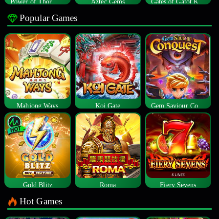
Power of Thor Megaways
Aztec Gems
Gates of Gatot Kaca
Popular Games
Mahjong Ways
Koi Gate
Gem Saviour Conquest
Gold Blitz
Roma
Fiery Sevens
Hot Games