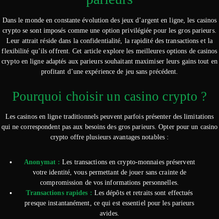
Dans le monde en constante évolution des jeux d’argent en ligne, les casinos
crypto se sont imposés comme une option privilégiée pour les gros parieurs.
Leur attrait réside dans la confidentialité, la rapidité des transactions et la
flexibilité qu’ils offrent. Cet article explore les meilleures options de casinos
crypto en ligne adaptés aux parieurs souhaitant maximiser leurs gains tout en
profitant d’une expérience de jeu sans précédent.
Pourquoi choisir un casino crypto ?
Les casinos en ligne traditionnels peuvent parfois présenter des limitations
qui ne correspondent pas aux besoins des gros parieurs. Opter pour un casino
crypto offre plusieurs avantages notables :
Anonymat :
Les transactions en crypto-monnaies préservent
votre identité, vous permettant de jouer sans crainte de
compromission de vos informations personnelles.
Transactions rapides :
Les dépôts et retraits sont effectués
presque instantanément, ce qui est essentiel pour les parieurs
avides.