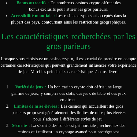
Bonus attractifs :
De nombreux casinos crypto offrent des
bonus exclusifs pour attirer les gros parieurs.
Accessibilité mondiale :
Les casinos crypto sont acceptés dans la
plupart des pays, contournant ainsi les restrictions géographiques.
Les caractéristiques recherchées par les
gros parieurs
Lorsque vous choisissez un casino crypto, il est crucial de prendre en compte
certaines caractéristiques qui peuvent grandement influencer votre expérience
de jeu. Voici les principales caractéristiques à considérer :
Variété de jeux :
Un bon casino crypto doit offrir une large
gamme de jeux, y compris des slots, des jeux de table et des jeux
en direct.
Limites de mise élevées :
Les casinos qui accueillent des gros
parieurs proposent généralement des limites de mise plus élevées
pour s’adapter à différents styles de jeu.
Sécurité :
La sécurité des fonds est primordiale ; recherchez des
casinos qui utilisent un cryptage avancé pour protéger vos