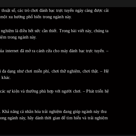
 thuật số, các trò chơi đánh bạc trực tuyến ngày càng được cải
h một xu hướng phổ biến trong ngành này.
nghiệm là điều hết sức cần thiết. Trong bài viết này, chúng ta
hiệm trong ngành này.
của internet đã mở ra cánh cửa cho máy đánh bạc trực tuyến. –
 đa dạng như chơi miễn phí, chơi thử nghiệm, chơi thật. – Hệ
i khác.
các sự kiện và thưởng phù hợp với người chơi. – Phát triển hệ
hú. Khả năng cá nhân hóa trải nghiệm đang giúp ngành này thu
ong ngành này, hãy dành thời gian để tìm hiểu và trải nghiệm