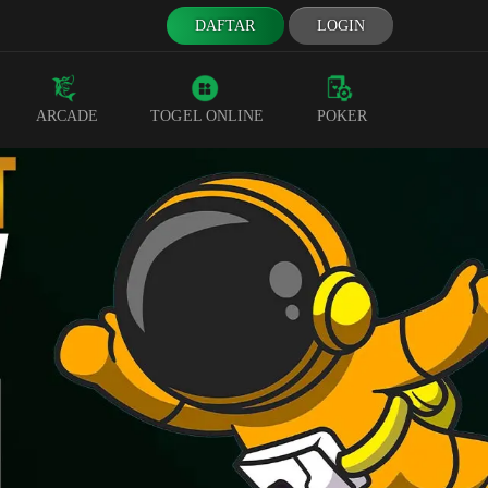
DAFTAR
LOGIN
ARCADE
TOGEL ONLINE
POKER