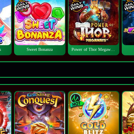
s
Sweet Bonanza
Power of Thor Megaways