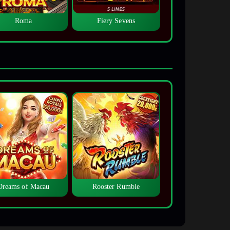
Roma
Fiery Sevens
Dreams of Macau
Rooster Rumble