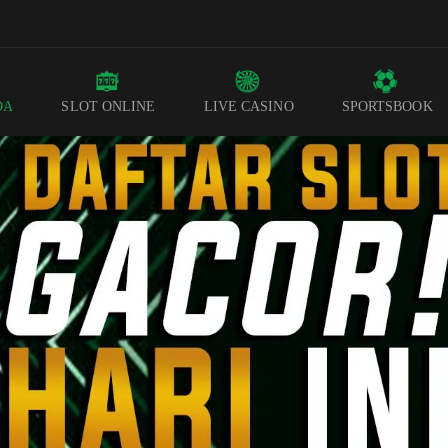
DA
SLOT ONLINE
LIVE CASINO
SPORTSBOOK