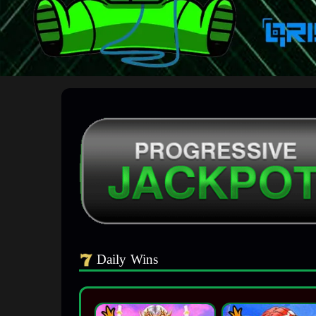
Daily Wins