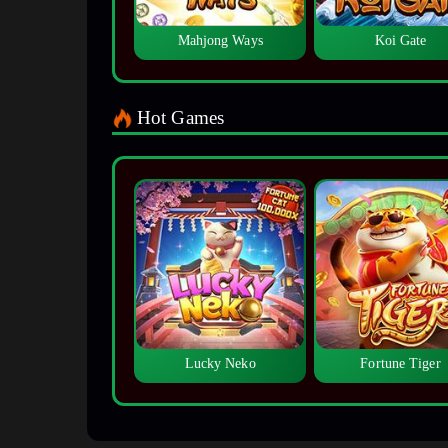
Mahjong Ways
Koi Gate
Hot Games
Lucky Neko
Fortune Tiger