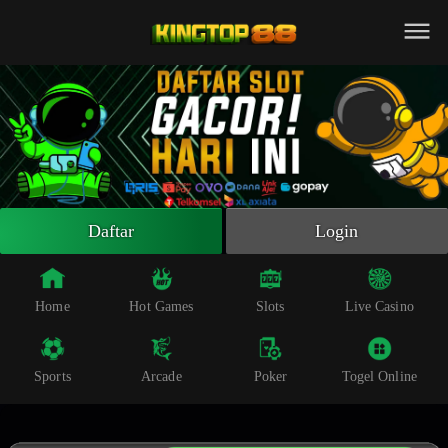
Beranda
Slot Online
Live Casino
Sportsbook
Arcade
Togel Online
Daftar
Login
Poker
Whatsapp
Home
Hot Games
Slots
Live Casino
Telegram
Sports
Arcade
Poker
Togel Online
Livechat