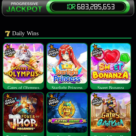
Daily Wins
Gates of Olympus
Starlight Princess
Sweet Bonanza