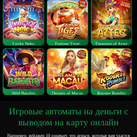
Lucky Neko
Fortune Tiger
Treasures of Aztec
Wild Bandito
Dreams of Macau
Rooster Rumble
Игровые автоматы на деньги с
выводом на карту онлайн
Например, вейджер 10 означает, что деньги, которые вам удастся