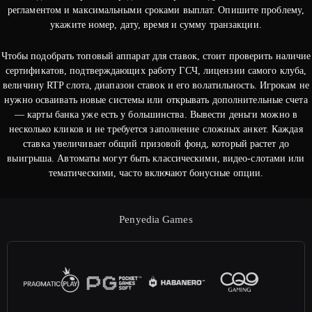
регламентом и максимальными сроками выплат. Опишите проблему,
укажите номер, дату, время и сумму транзакции.
Чтобы подобрать топовый аппарат для ставок, стоит проверить наличие
сертификатов, подтверждающих работу ГСЧ, лицензии самого клуба,
величину RTP слота, диапазон ставок и его волатильность. Игрокам не
нужно осваивать новые системы или открывать дополнительные счета
— карты банка уже есть у большинства. Вывести деньги можно в
несколько кликов и не требуется заполнение сложных анкет. Каждая
ставка увеличивает общий призовой фонд, который растет до
выигрыша. Автоматы могут быть классическими, видео-слотами или
тематическими, часто включают бонусные опции.
Penyedia Games