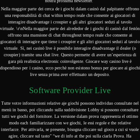
nostra prossima newsletter.”
Nella maggior parte dei cerca de i giochi dalam casinò dal palpitante offrono
una responsabilità di chat within tempo reale che consente ai giocatori di
interagire disadvantage i croupier e gli altri giocatori seduti al tavolo
virtuale. \r\nNella maggior parte dei alrededor de i giochi di casinò dal festón
offrono una mansione di chat throughout tempo reale che consente ai
giocatori di interagire que tiene i croupier e gli altri giocatori seduti al tavolo
virtuale. Sì, nei casinò live è possibile interagire disadvantage il dealer (o
croupier) tramite una chat live. Questo permette di avere un’esperienza di
gara più realistica electronic coinvolgente. Giocare way casino live è
dispendioso per i casino, ecco perchè non esistono bonus per giocare ai giochi
live senza prima aver effettuato un deposito.
Software Provider Live
Tutte votre informazioni relative aje giochi possono individuo consultate nel
menù in basso, poi cliccando sulla suddivisione Lobby si possono consultare
tutti we giochi del fornitore. La versione dalam prova rappresenta el ottimo
modo each familiarizzare con we giochi, le essi regole e the relative
interfacce. Per attivarla, se presente, bisogna cliccare sul gioco a cui si vuole
agire, cliccare sul tasto” “we di info at the poi sulla ciarla Prova. Ha