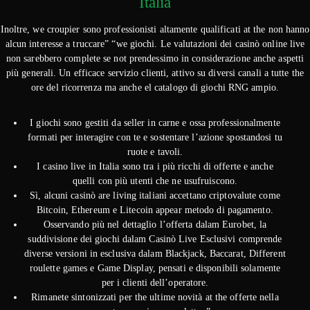
Italia
Inoltre, we croupier sono professionisti altamente qualificati at the non hanno
alcun interesse a truccare” “we giochi. Le valutazioni dei casinò online live
non sarebbero complete se not prendessimo in considerazione anche aspetti
più generali. Un efficace servizio clienti, attivo su diversi canali a tutte the
ore del ricorrenza ma anche el catalogo di giochi RNG ampio.
I giochi sono gestiti da seller in carne e ossa professionalmente
formati per interagire con te e sostentare l’azione spostandosi tu
ruote e tavoli.
I casino live in Italia sono tra i più ricchi di offerte e anche
quelli con più utenti che ne usufruiscono.
Sì, alcuni casinò are living italiani accettano criptovalute come
Bitcoin, Ethereum e Litecoin appear metodo di pagamento.
Osservando più nel dettaglio l’offerta dalam Eurobet, la
suddivisione dei giochi dalam Casinò Live Esclusivi comprende
diverse versioni in esclusiva dalam Blackjack, Baccarat, Different
roulette games e Game Display, pensati e disponibili solamente
per i clienti dell’operatore.
Rimanete sintonizzati per the ultime novità at the offerte nella