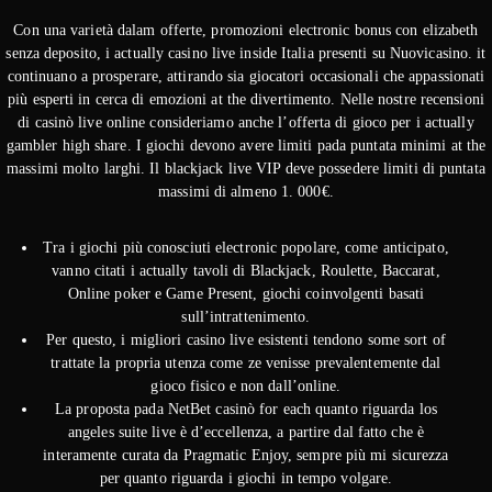
Con una varietà dalam offerte, promozioni electronic bonus con elizabeth
senza deposito, i actually casino live inside Italia presenti su Nuovicasino. it
continuano a prosperare, attirando sia giocatori occasionali che appassionati
più esperti in cerca di emozioni at the divertimento. Nelle nostre recensioni
di casinò live online consideriamo anche l’offerta di gioco per i actually
gambler high share. I giochi devono avere limiti pada puntata minimi at the
massimi molto larghi. Il blackjack live VIP deve possedere limiti di puntata
massimi di almeno 1. 000€.
Tra i giochi più conosciuti electronic popolare, come anticipato,
vanno citati i actually tavoli di Blackjack, Roulette, Baccarat,
Online poker e Game Present, giochi coinvolgenti basati
sull’intrattenimento.
Per questo, i migliori casino live esistenti tendono some sort of
trattate la propria utenza come ze venisse prevalentemente dal
gioco fisico e non dall’online.
La proposta pada NetBet casinò for each quanto riguarda los
angeles suite live è d’eccellenza, a partire dal fatto che è
interamente curata da Pragmatic Enjoy, sempre più mi sicurezza
per quanto riguarda i giochi in tempo volgare.