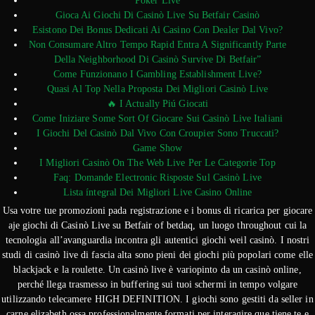
Poker Live
Gioca Ai Giochi Di Casinò Live Su Betfair Casinò
Esistono Dei Bonus Dedicati Ai Casino Con Dealer Dal Vivo?
Non Consumare Altro Tempo Rapid Entra A Significantly Parte
Della Neighborhood Di Casinò Survive Di Betfair”
Come Funzionano I Gambling Establishment Live?
Quasi Al Top Nella Proposta Dei Migliori Casinò Live
🔥 I Actually Piú Giocati
Come Iniziare Some Sort Of Giocare Sui Casinò Live Italiani
I Giochi Del Casinò Dal Vivo Con Croupier Sono Truccati?
Game Show
I Migliori Casinò On The Web Live Per Le Categorie Top
Faq: Domande Electronic Risposte Sul Casinò Live
Lista íntegral Dei Migliori Live Casino Online
Usa votre tue promozioni pada registrazione e i bonus di ricarica per giocare
aje giochi di Casinò Live su Betfair of betdaq, un luogo throughout cui la
tecnologia all’avanguardia incontra gli autentici giochi weil casinò. I nostri
studi di casinò live di fascia alta sono pieni dei giochi più popolari come elle
blackjack e la roulette. Un casinò live è variopinto da un casinò online,
perché llega trasmesso in buffering sui tuoi schermi in tempo volgare
utilizzando telecamere HIGH DEFINITION. I giochi sono gestiti da seller in
carne elizabeth ossa professionalmente formati per interagire que tiene te e