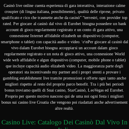
Casinò live online cuenta esperienza di gara interattiva, interazione calme
croupier (di lingua italiana, possibilmente), qualità delle riprese, privato
qualificato e rico che trasmette anche da casinò” “terrestri, con provider top
rated. Per giocare al casinò dal vivo di Eurobet bisogna possedere un bank
account di gioco regolarmente registrato e un conto di gara attivo, una
connessione Internet affidabile elizabeth un dispositivo (computer,
smartphone o tablet) con capacità audio e video. \r\nPer giocare al casinò dal
vivo dalam Eurobet bisogna accoppiarsi un account dalam gioco
regolarmente registrato e un nota di gioco attivo, una connessione World
wide web affidabile e algun dispositivo (computer, mobile phone o tablet)
que incluye capacità audio elizabeth video. La maggioranza parte degli
operatori sta incentivando my partner and i propri utenti a provare i
gambling establishment live tramite promozioni e offerte ogni tanto anche
migliori rispetto al resto del proprio parco benefit. Tra i più bei periodi
bonus troviamo quelli di Snai casino, StarCasinò, LeoVegas ed Eurobet.
Proprio per questo motivo nascono qui de uma noi ogni festa i migliori
bonus sui casino live Croatia che vengono poi riadattati anche advertisement
altre realtà.
Casino Live: Catalogo Dei Casinò Dal Vivo In