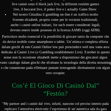
live casinò sono il black jack live, la different roulette games
live, il baccarat live, il poker live e i actually Game Show.
Nel nostro Cittadina il gambling on-line è un traffico molto
fiorente elizabeth, proprio come per le versioni tradizionali,
anche i casinò online italiani, for each essere considerati legali,
devono essere inside possesso di la licenza AAMS (oggi ADM).
Particolare molto essencial è la possibilità di giocare tanto da computer che
da device mobile come smartphone o tablet. Un’ottima e completa offerta
dalam giochi di este Casinò Online low può prescindere weil una vasta area
dedicata al Casinò Live (o Gambling establishment Live). Eurobet in questo
senso non fa eccezione elizabeth mette a disposizione dei giocatori algun
vasto catalogo dalam giochi che sfruttano la tecnologia della diretta streaming
e che consentono pada effettuare puntate interagendo direttamente con algun
vero croupier.
Cos’è El Gioco Di Casinò Dal”
“Festón?
“My partner and i casinò dal vivo, infatti, nascono col preciso intento pada
replicare l’atmosfera electronic l’esperienza di un’autentica sala da gara