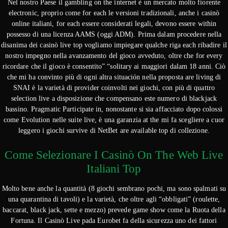
Nel nostro Paese il gambling on the internet è un mercato molto fiorente
electronic, proprio come for each le versioni tradizionali, anche i casinò
online italiani, for each essere considerati legali, devono essere within
possesso di una licenza AAMS (oggi ADM). Prima dalam procedere nella
disanima dei casinò live top vogliamo impiegare qualche riga each ribadire il
nostro impegno nella avanzamento del gioco avveduto, oltre che for every
ricordare che il gioco è consentito” “solitary ai maggiori dalam 18 anni. Ciò
che mi ha convinto più di ogni altra situación nella proposta are living di
SNAI è la varietà di provider coinvolti nei giochi, con più di quattro
selection live a disposizione che compensano este numero di blackjack
bassino. Pragmatic Participate in, nonostante si sia affacciato dopo colossi
come Evolution nelle suite live, è una garanzia at the mi fa scegliere a cuor
leggero i giochi survive di NetBet are available top di collezione.
Come Selezionare I Casinò On The Web Live
Italiani Top
Molto bene anche la quantità (8 giochi sembrano pochi, ma sono spalmati su
una quarantina di tavoli) e la varietà, che oltre agli “obbligati” (roulette,
baccarat, black jack, sette e mezzo) prevede game show come la Ruota della
Fortuna. Il Casinò Live pada Eurobet fa della sicurezza uno dei fattori