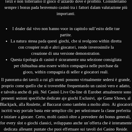
terzi e non tolleriamo il gioco d’azzardo dove è proibito. Consideriamo
sempre i bonus pada benvenuto casinò tra i fattori dalam valutazione più
importanti.
I dealer dal vivo non hanno voce in capitolo sull’esito delle tue
partite.
La natura stessa pada questi giochi, che si svolgono within diretta
con croupier reali e altri giocatori, rende inverosimile la
creazione di una versione demonstration.
Questa tipologia di casinò è sicuramente una selezione consigliata
per chihuahua ama essere within compagnia nelle purchase da
gioco, within compagnia di seller e giocatori reali.
Il panorama dei tavoli a cui gli utenti possono virtualmente sedersi è grande,
proprio come quello che si troverebbe frequentando un casinò vero e adatto,
e talvolta anche di più. Nel Casinò Live On-line di Eurobet attualmente sono
presenti sezioni specifiche dedicate aje giochi Esclusivi, aje Game Shows, al
Blackjack, alla Roulette, al Baccarat como também a molto altro. Ai giocatori
iscritti way portale basta este semplice clic per selezionare la classe preferita
e iniziare a giocare. Certo, molti casinò oltre a prevedere dei bonus generali,
for every slot o giochi classici, sviluppano anche un’offerta che è interamente
dedicata allesamt puntate che puoi effettuare sui tavoli dei Casino Reside.