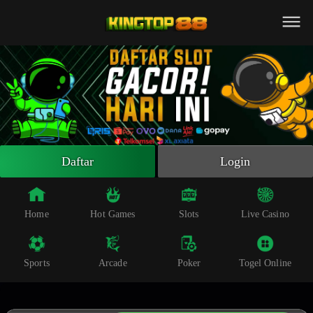
Beranda
Slot Online
Live Casino
Sportsbook
Arcade
Togel Online
Daftar
Login
Poker
Whatsapp
Home
Hot Games
Slots
Live Casino
Telegram
Sports
Arcade
Poker
Togel Online
Livechat