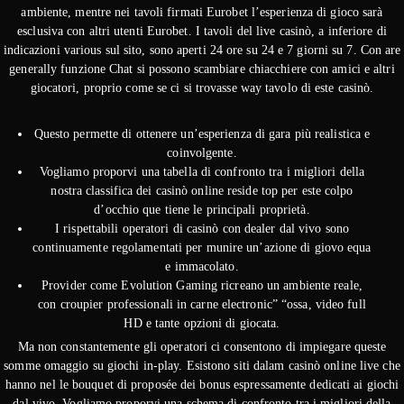
ambiente, mentre nei tavoli firmati Eurobet l’esperienza di gioco sarà
esclusiva con altri utenti Eurobet. I tavoli del live casinò, a inferiore di
indicazioni various sul sito, sono aperti 24 ore su 24 e 7 giorni su 7. Con are
generally funzione Chat si possono scambiare chiacchiere con amici e altri
giocatori, proprio come se ci si trovasse way tavolo di este casinò.
Questo permette di ottenere un’esperienza di gara più realistica e
coinvolgente.
Vogliamo proporvi una tabella di confronto tra i migliori della
nostra classifica dei casinò online reside top per este colpo
d’occhio que tiene le principali proprietà.
I rispettabili operatori di casinò con dealer dal vivo sono
continuamente regolamentati per munire un’azione di giovo equa
e immacolato.
Provider come Evolution Gaming ricreano un ambiente reale,
con croupier professionali in carne electronic” “ossa, video full
HD e tante opzioni di giocata.
Ma non constantemente gli operatori ci consentono di impiegare queste
somme omaggio su giochi in-play. Esistono siti dalam casinò online live che
hanno nel le bouquet di proposée dei bonus espressamente dedicati ai giochi
dal vivo. Vogliamo proporvi una schema di confronto tra i migliori della