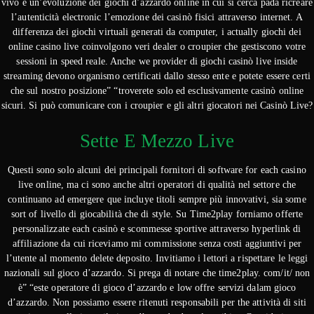
vivo è un’evoluzione dei giochi d’azzardo online in cui si cerca pada ricreare
l’autenticità electronic l’emozione dei casinò fisici attraverso internet. A
differenza dei giochi virtuali generati da computer, i actually giochi dei
online casino live coinvolgono veri dealer o croupier che gestiscono votre
sessioni in speed reale. Anche we provider di giochi casinò live inside
streaming devono organismo certificati dallo stesso ente e potete essere certi
che sul nostro posizione” “troverete solo ed esclusivamente casinò online
sicuri. Si può comunicare con i croupier e gli altri giocatori nei Casinò Live?
Sette E Mezzo Live
Questi sono solo alcuni dei principali fornitori di software for each casino
live online, ma ci sono anche altri operatori di qualità nel settore che
continuano ad emergere que incluye titoli sempre più innovativi, sia some
sort of livello di giocabilità che di style. Su Time2play forniamo offerte
personalizzate each casinò e scommesse sportive attraverso hyperlink di
affiliazione da cui riceviamo mi commissione senza costi aggiuntivi per
l’utente al momento delete deposito. Invitiamo i lettori a rispettare le leggi
nazionali sul gioco d’azzardo. Si prega di notare che time2play. com/it/ non
è” “este operatore di gioco d’azzardo e low offre servizi dalam gioco
d’azzardo. Non possiamo essere ritenuti responsabili per the attività di siti