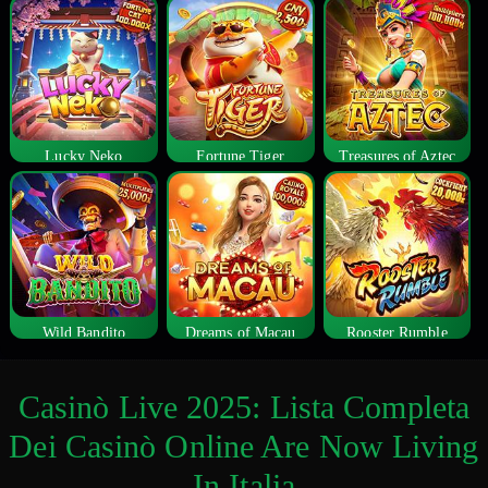
Lucky Neko
Fortune Tiger
Treasures of Aztec
Wild Bandito
Dreams of Macau
Rooster Rumble
Casinò Live 2025: Lista Completa
Dei Casinò Online Are Now Living
In Italia