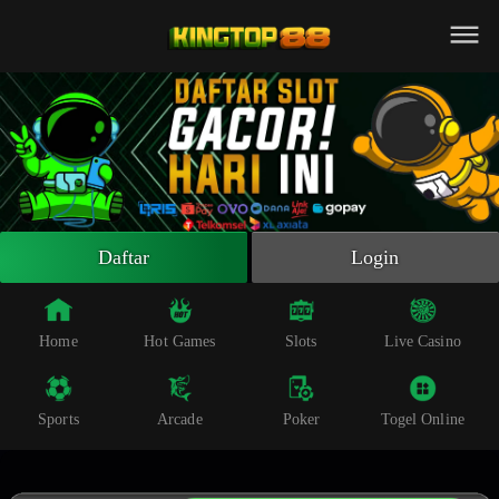
Beranda
Slot Online
Live Casino
Sportsbook
Arcade
Togel Online
Daftar
Login
Poker
Whatsapp
Home
Hot Games
Slots
Live Casino
Telegram
Sports
Arcade
Poker
Togel Online
Livechat