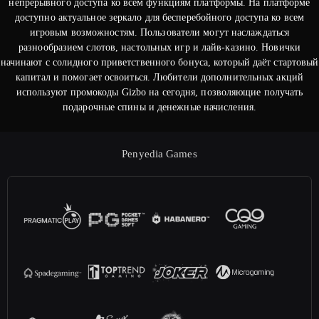
непрерывного доступа ко всем функциям платформы. На платформе
доступно актуальное зеркало для бесперебойного доступа ко всем
игровым возможностям. Пользователи могут наслаждаться
разнообразием слотов, настольных игр и лайв-казино. Новички
начинают с солидного приветственного бонуса, который даёт стартовый
капитал и помогает освоиться. Любители дополнительных акций
используют промокоды Gizbo на сегодня, позволяющие получать
подарочные спины и денежные начисления.
Penyedia Games