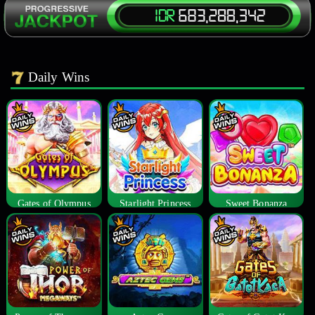
Daily Wins
Gates of Olympus
Starlight Princess
Sweet Bonanza