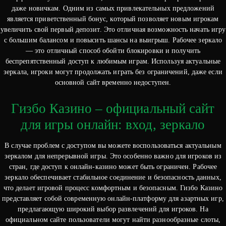
даже новичкам. Одним из самых привлекательных предложений
является приветственный бонус, который позволяет новым игрокам
увеличить свой первый депозит. Это отличная возможность начать игру
с большим балансом и повысить шансы на выигрыш. Рабочее зеркало
— это отличный способ обойти блокировки и получить
беспрепятственный доступ к любимым играм. Используя актуальные
зеркала, игроки могут продолжать играть без ограничений, даже если
основной сайт временно недоступен.
Гизбо Казино – официальный сайт
для игры онлайн: вход, зеркало
В случае проблем с доступом вы можете воспользоваться актуальным
зеркалом для непрерывной игры. Это особенно важно для игроков из
стран, где доступ к онлайн-казино может быть ограничен. Рабочее
зеркало обеспечивает стабильное соединение и безопасность данных,
что делает игровой процесс комфортным и безопасным. Гизбо Казино
представляет собой современную онлайн-платформу для азартных игр,
предлагающую широкий выбор развлечений для игроков. На
официальном сайте пользователи могут найти разнообразные слоты,