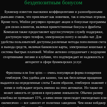
бездепозитным бонусом
Букмекер известен высокими коэффициентами и разнообразными
рынками ставок, что привлекает как новичков, так и опытных игроков.
Кроме того, Winline регулярно проводит акции и бонусные программы
для своих клиентов, включая приветственные бонусы и фрибеты.
Компания также предоставляет круглосуточную службу поддержки,
доступную через телефон, электронную почту и онлайн-чат. Для
удобства пользователей доступны различные методы пополнения счета
и вывода средств, включая банковские карты, электронные кошельки и
системы быстрых платежей. Winline активно сотрудничает с ведущими
спортивными лигами и клубами, что подтверждает ее надежность и
авторитет в сфере букмекерских услуг.
Фриспины или free spins — очень популярная форма поощрения
гемблеров. Она удобна для казино, так как бесплатные вращения
выдаются на определенные слоты Таким образом, гемблеров знакомят с
ними и побуждают играть именно на этих автоматах. Но также он
может зависеть от уровня в программе лояльности. Обычно размер
кэшбэка не превышает 15%, а начисление происходит еженедельно или
ежемесячно — все зависит от политики заведения. Чем ниже вейджер