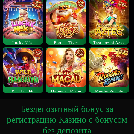
Lucky Neko
Fortune Tiger
Treasures of Aztec
Wild Bandito
Dreams of Macau
Rooster Rumble
Бездепозитный бонус за
регистрацию Казино с бонусом
без депозита