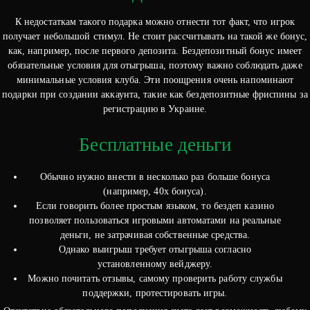
К недостаткам такого подарка можно отнести тот факт, что игрок
получает небольшой стимул. Не стоит рассчитывать на такой же бонус,
как, например, после первого депозита. Бездепозитный бонус имеет
обязательные условия для отыгрыша, поэтому важно соблюдать даже
минимальные условия клуба. Эти поощрения очень напоминают
подарки при создании аккаунта, такие как бездепозитные фриспины за
регистрацию в Украине.
Бесплатные деньги
Обычно нужно внести в несколько раз больше бонуса
(например, 40x бонуса).
Если говорить более простым языком, то бездеп казино
позволяет пользоваться игровыми автоматами на реальные
деньги, не затрачивая собственные средства.
Однако выигрыш требует отыгрыша согласно
установленному вейджеру.
Можно почитать отзывы, самому проверить работу службы
поддержки, протестировать игры.