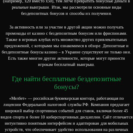
(например, x20 вместо x50), тем легче превратить бонусные деньги в
реальные выигрыши. Итак, мы рассмотрели основные виды
бездепозитных бонусов и способы их получения.
За активность или за участие в другой акции можно получать
промокоды от казино с бездепозитным бонусом или фриспинами.
Также в игровых клубах есть множество других привлекательных
предложений, с которыми мы ознакомимся в обзоре. Депозитные и
бездепозитные бонусы казино – в Украине существуют не только они.
Есть также многие другие активности, которые могут принести
игрокам бесплатный выигрыш.
Где найти бесплатные бездепозитные
бонусы?
«Мелбет» — российская букмекерская контора, работающая по
лицензии Федеральной налоговой службы РФ. Компания предлагает
широкий выбор спортивных событий для ставок, включая более 45
видов спорта и более 10 киберспортивных дисциплин. Сайт отличается
интуитивно понятным интерфейсом и адаптирован для мобильных
устройств, что обеспечивает удобство использования на различных