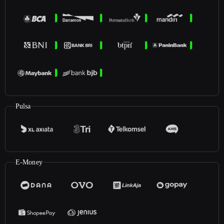
Pulsa
E-Money