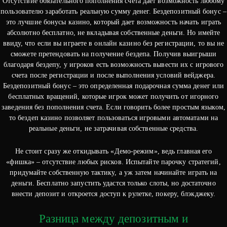
Отсутствие обязательного пополнения счета дает возможность любому
пользователю заработать реальную сумму денег. Бездепозитный бонус –
это лучшие бонусы казино, который дает возможность начать играть
абсолютно бесплатно, не вкладывая собственные деньги. Но имейте
ввиду, что если вы играете в онлайн казино без регистрации, то вы не
сможете претендовать на получение бездепа. Получив выигрыши
благодаря бездепу, у игроков есть возможность вывести их с игрового
счета после регистрации и после выполнения условий вейджера.
Бездепозитный бонус – это определенная подарочная сумма денег или
бесплатных вращений, которые игрок может получить от игорного
заведения без пополнения счета. Если говорить более простым языком,
то бездеп казино позволяет пользоваться игровыми автоматами на
реальные деньги, не затрачивая собственные средства.
Не стоит сразу же откидывать «Демо-режим», ведь главная его
«фишка» – отсутствие любых рисков. Испытайте парочку стратегий,
придумайте собственную тактику, а уж затем начинайте играть на
деньги. Бесплатно запустить удастся только слоты, но достаточно
внести депозит и откроется доступ к рулетке, покеру, блэкджеку.
Разница между депозитным и