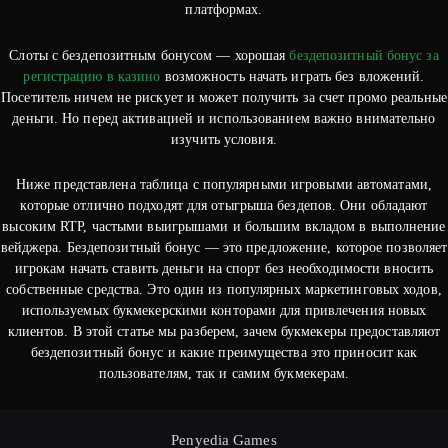
платформах.
Слоты с бездепозитным бонусом ― хорошая
бездепозитный бонус за
регистрацию в казино
возможность начать играть без вложений.
Посетитель ничем не рискует и может получить за счет промо реальные
деньги. Но перед активацией и использованием важно внимательно
изучить условия.
Ниже представлена таблица с популярными игровыми автоматами,
которые отлично подходят для отыгрыша бездепов. Они обладают
высоким RTP, частыми выигрышами и большим вкладом в выполнение
вейджера. Бездепозитный бонус — это предложение, которое позволяет
игрокам начать ставить деньги на спорт без необходимости вносить
собственные средства. Это один из популярных маркетинговых ходов,
используемых букмекерскими конторами для привлечения новых
клиентов. В этой статье мы разберем, зачем букмекеры предоставляют
бездепозитный бонус и какие преимущества это приносит как
пользователям, так и самим букмекерам.
Penyedia Games