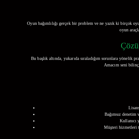
Oyun bağımlılığı gerçek bir problem ve ne yazık ki birçok oyun
oyun araçl
Çözü
Bu başlık altında, yukarıda sıraladığım sorunlara yönelik p
Amacım seni bilinç
Lisans
Bağımsız denetim ve
Kullanıcı 
Müşteri hizmetleri t