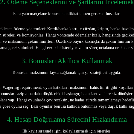
2. Ödeme Seçeneklerini ve Şartlarını İncelemek
Para yatırma/çekme konusunda dikkat etmen gereken hususlar:
eklenen ödeme yöntemleri: Kredi/banka kartı, e-cüzdan, kripto, banka havales
m süreleri ve komisyonlar: Hangi yöntemde ödemeler hızlı, hangisinde gecikeb
ve maksimum çekim limitleri: Özellikle büyük kazançlarda çekim limitini ko
ama gereksinimleri: Hangi evraklar isteniyor ve bu süreç ortalama ne kadar s
3. Bonusları Akıllıca Kullanmak
Bonustan maksimum fayda sağlamak için şu stratejileri uygula:
u: Wagering requirement, oyun katkıları, maksimum bahis limiti gibi koşulları
onuslar cazip ama daha düşük riskli başlangıç bonusları ve ücretsiz dönüşler d
lanı yap: Hangi oyunlarda çevireceksin, ne kadar sürede tamamlamayı hedefl
a göre oyunu seç: Bazı oyunlar bonusa katkıda bulunmaz veya düşük katkı sağl
4. Hesap Doğrulama Sürecini Hızlandırma
İlk kayıt sırasında işini kolaylaştırmak için öneriler: