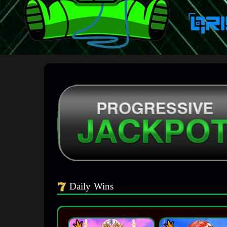
Daily Wins