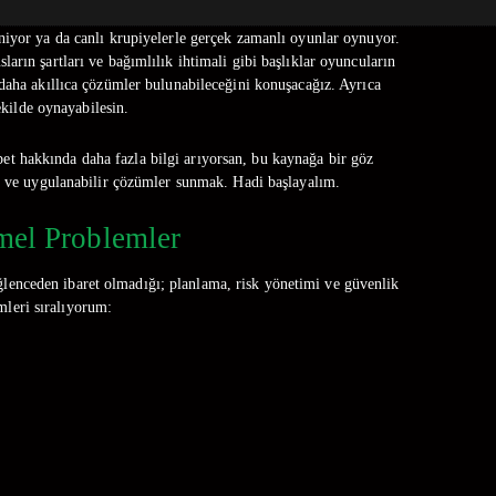
niyor ya da canlı krupiyelerle gerçek zamanlı oyunlar oynuyor.
arın şartları ve bağımlılık ihtimali gibi başlıklar oyuncuların
 daha akıllıca çözümler bulunabileceğini konuşacağız. Ayrıca
kilde oynayabilesin.
bet hakkında daha fazla bilgi arıyorsan, bu kaynağa bir göz
k ve uygulanabilir çözümler sunmak. Hadi başlayalım.
mel Problemler
eğlenceden ibaret olmadığı; planlama, risk yönetimi ve güvenlik
mleri sıralıyorum: