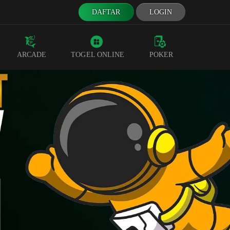
DAFTAR
LOGIN
ARCADE
TOGEL ONLINE
POKER