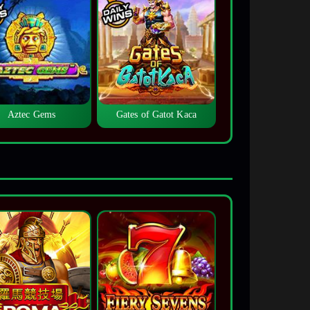
Aztec Gems
Gates of Gatot Kaca