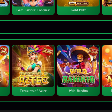
Gem Saviour Conquest
Gold Blitz
Treasures of Aztec
Wild Bandito