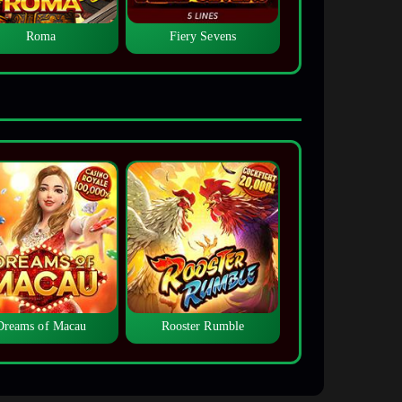
Roma
Fiery Sevens
Dreams of Macau
Rooster Rumble