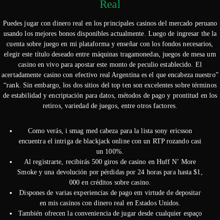
Real
Puedes jugar con dinero real en los principales casinos del mercado peruano
usando los mejores bonos disponibles actualmente. Luego de ingresar the la
cuenta sobre juego en mi plataforma y enseñar con los fondos necesarios,
elegir este título deseado entre máquinas tragamonedas, juegos de mesa um
casino en vivo para apostar este monto de peculio establecido. El
acertadamente casino con efectivo real Argentina es el que encabeza nuestro”
“rank. Sin embargo, los dos sitios del top ten son excelentes sobre términos
de estabilidad y encriptación para datos, métodos de pago y prontitud en los
retiros, variedad de juegos, entre otros factores.
Como verás, i smag med cabeza para la lista sony ericsson
encuentra el intriga de blackjack online con un RTP rozando casi
un 100%.
Al registrarte, recibirás 500 giros de casino en Huff N’ More
Smoke y una devolución por pérdidas por 24 horas para hasta $1,
000 en créditos sobre casino.
Dispones de varias experiencias de pago em virtude de depositar
en mis casinos con dinero real en Estados Unidos.
También ofrecen la conveniencia de jugar desde cualquier espaço