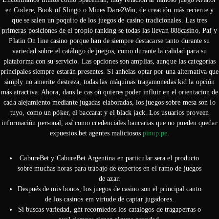
en Codere, Book of Slingo o Mines Dare2Win, de creación más reciente y
que se salen un poquito de los juegos de casino tradicionales. Las tres
primeras posiciones de el propio ranking se todas las llevan 888casino, Paf y
Platin On line casino porque han de siempre destacarse tanto durante su
variedad sobre el catálogo de juegos, como durante la calidad para su
plataforma con su servicio. Las opciones son amplias, aunque las categorías
principales siempre estarán presentes. Si anhelas optar por una alternativa que
simply no amerite destreza, todas las máquinas tragamonedas kid la opción
más atractiva. Ahora, dans le cas où quieres poder influir en el orientacion de
cada alejamiento mediante jugadas elaboradas, los juegos sobre mesa son lo
tuyo, como un póker, el baccarat y el black jack. Los usuarios proveen
información personal, así como credenciales bancarias que no pueden quedar
expuestos bet agentes maliciosos
pinup.pe
.
CabureBet y CabureBet Argentina en particular sera el producto
sobre muchas horas para trabajo de expertos en el ramo de juegos
de azar.
Después de mis bonos, los juegos de casino son el principal canto
de los casinos em virtude de captar jugadores.
Si buscas variedad, ght recomiedos los catalogos de tragaperras o