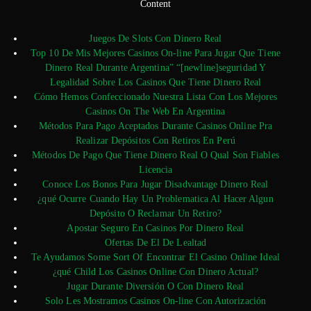
Content
Juegos De Slots Con Dinero Real
Top 10 De Mis Mejores Casinos On-line Para Jugar Que Tiene
Dinero Real Durante Argentina” “[newline]seguridad Y
Legalidad Sobre Los Casinos Que Tiene Dinero Real
Cómo Hemos Confeccionado Nuestra Lista Con Los Mejores
Casinos On The Web En Argentina
Métodos Para Pago Aceptados Durante Casinos Online Pra
Realizar Depósitos Con Retiros En Perú
Métodos De Pago Que Tiene Dinero Real O Qual Son Fiables
Licencia
Conoce Los Bonos Para Jugar Disadvantage Dinero Real
¿qué Ocurre Cuando Hay Un Problematica Al Hacer Algun
Depósito O Reclamar Un Retiro?
Apostar Seguro En Casinos Por Dinero Real
Ofertas De El De Lealtad
Te Ayudamos Some Sort Of Encontrar El Casino Online Ideal
¿qué Child Los Casinos Online Con Dinero Actual?
Jugar Durante Diversión O Con Dinero Real
Solo Les Mostramos Casinos On-line Con Autorización