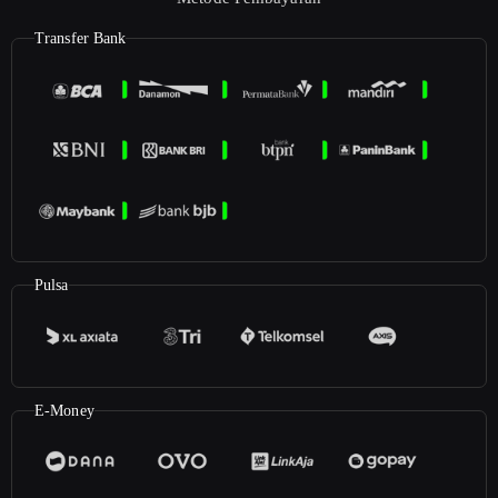
Transfer Bank
Pulsa
E-Money