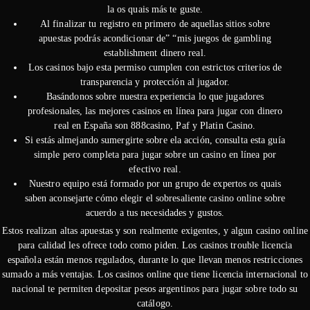
la os quais más te guste.
Al finalizar tu registro en primero de aquellas sitios sobre
apuestas podrás acondicionar de” “mis juegos de gambling
establishment dinero real.
Los casinos bajo esta permiso cumplen con estrictos criterios de
transparencia y protección al jugador.
Basándonos sobre nuestra experiencia lo que jugadores
profesionales, las mejores casinos en línea para jugar con dinero
real en España son 888casino, Paf y Platin Casino.
Si estás almejando sumergirte sobre ela acción, consulta esta guía
simple pero completa para jugar sobre un casino en línea por
efectivo real.
Nuestro equipo está formado por un grupo de expertos os quais
saben aconsejarte cómo elegir el sobresaliente casino online sobre
acuerdo a tus necesidades y gustos.
Estos realizan altas apuestas y son realmente exigentes, y algun casino online
para calidad les ofrece todo como piden. Los casinos trouble licencia
española están menos regulados, durante lo que llevan menos restricciones
sumado a más ventajas. Los casinos online que tiene licencia internacional to
nacional te permiten depositar pesos argentinos para jugar sobre todo su
catálogo.