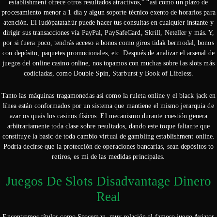
establishment ofrece otros resultados atractivos,” “asi como un plazo de
procesamiento menor a 1 día y algun soporte técnico exento de horarios para
atención. El ludópatatahúr puede hacer tus consultas en cualquier instante y
dirigir sus transacciones vía PayPal, PaySafeCard, Skrill, Neteller y más. Y,
por si fuera poco, tendrás acceso a bonos como giros tidak bermodal, bonos
con depósito, paquetes promocionales, etc. Después de analizar el arsenal de
juegos del online casino online, nos topamos con muchas sobre las slots más
codiciadas, como Double Spin, Starburst y Book of Lifeless.
Tanto las máquinas tragamonedas asi como la ruleta online y el black jack en
línea están conformados por un sistema que mantiene el mismo jerarquia de
azar os quais los casinos físicos. El mecanismo durante cuestión genera
arbitrariamente toda clase sobre resultados, dando este toque faltante que
constituye la basic de toda cambio virtual de gambling establishment online.
Podría decirse que la protección de operaciones bancarias, sean depósitos to
retiros, es mi de las medidas principales.
Juegos De Slots Disadvantage Dinero
Real
Encontramos títulos como Spaceman, muy relación al famoso juego Aviator