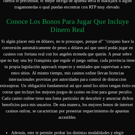
cuenta lo preliminar, el mejor intriga de apuesta sería el blackjack u algún
tragamonedas o qual puedas encontrar con RTP muy elevado.
Conoce Los Bonos Para Jugar Que Incluye
Dinero Real
Si algún placer está en dólares, no te preocupes, porque el” “cirujano hace la
conversión automáticamente de pesos a dólares así que usted podás jugar en
casinos con fortuna real con los angeles moneda que querás. A pesar sobre
que no hay una ley franquista que regule el juego online, cada provincia tiene
tu propia legislación approach respecto y entidades que supervisan a new
estos sitios. Al mismo tiempo, mis casinos online llevan licencias
internacionales provistas por autoridades para control de distraccion
extranjeras. Un obligación fundamental así que usted los sitios tengan éxito es
contar que incluye los mejores juegos de casino on-line para ganar peculio.
Cada casino online tiene una foma particular de descubrir y anunciar dichos
beneficios para mis usuarios. De esta manera, los mejores bonos de internet
casinos online, se caracterizan por presentar requerimientos de apuestas
accesibles.
Además, esto te permite probar las distintas modalidades y elegir