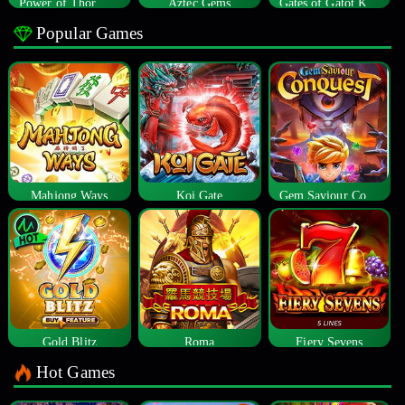
Power of Thor Megaways
Aztec Gems
Gates of Gatot Kaca
Popular Games
Mahjong Ways
Koi Gate
Gem Saviour Conquest
Gold Blitz
Roma
Fiery Sevens
Hot Games