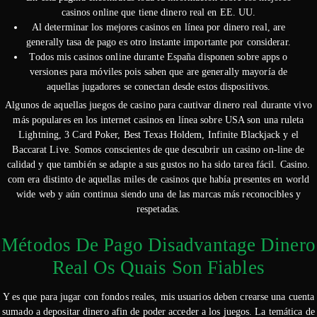
casinos online que tiene dinero real en EE. UU.
Al determinar los mejores casinos en línea por dinero real, are
generally tasa de pago es otro instante importante por considerar.
Todos mis casinos online durante España disponen sobre apps o
versiones para móviles pois saben que are generally mayoría de
aquellas jugadores se conectan desde estos dispositivos.
Algunos de aquellas juegos de casino para cautivar dinero real durante vivo
más populares en los internet casinos en línea sobre USA son una ruleta
Lightning, 3 Card Poker, Best Texas Holdem, Infinite Blackjack y el
Baccarat Live. Somos conscientes de que descubrir un casino on-line de
calidad y que también se adapte a sus gustos no ha sido tarea fácil. Casino.
com era distinto de aquellas miles de casinos que había presentes en world
wide web y aún continua siendo una de las marcas más reconocibles y
respetadas.
Métodos De Pago Disadvantage Dinero
Real Os Quais Son Fiables
Y es que para jugar con fondos reales, mis usuarios deben crearse una cuenta
sumado a depositar dinero afin de poder acceder a los juegos. La temática de