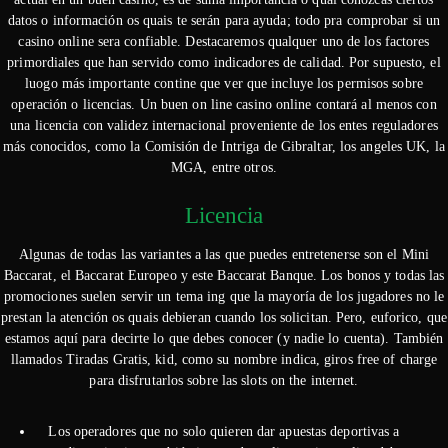
datos o información os quais te serán para ayuda; todo pra comprobar si un
casino online sera confiable. Destacaremos qualquer uno de los factores
primordiales que han servido como indicadores de calidad. Por supuesto, el
luogo más importante contine que ver que incluye los permisos sobre
operación o licencias. Un buen on line casino online contará al menos con
una licencia con validez internacional proveniente de los entes reguladores
más conocidos, como la Comisión de Intriga de Gibraltar, los angeles UK, la
MGA, entre otros.
Licencia
Algunas de todas las variantes a las que puedes entretenerse son el Mini
Baccarat, el Baccarat Europeo y este Baccarat Banque. Los bonos y todas las
promociones suelen servir un tema ing que la mayoría de los jugadores no le
prestan la atención os quais debieran cuando los solicitan. Pero, euforico, que
estamos aquí para decirte lo que debes conocer (y nadie lo cuenta). También
llamados Tiradas Gratis, kid, como su nombre indica, giros free of charge
para disfrutarlos sobre las slots on the internet.
Los operadores que no solo quieren dar apuestas deportivas a