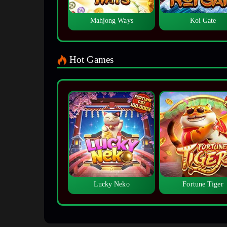
Mahjong Ways
Koi Gate
Hot Games
Lucky Neko
Fortune Tiger