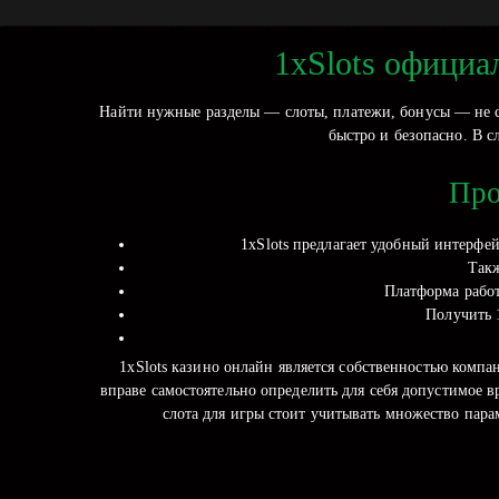
1xSlots официа
Найти нужные разделы — слоты, платежи, бонусы — не со
быстро и безопасно. В с
Про
1xSlots предлагает удобный интерфе
Такж
Платформа работ
Получить 
1xSlots казино онлайн является собственностью компа
вправе самостоятельно определить для себя допустимое 
слота для игры стоит учитывать множество пара