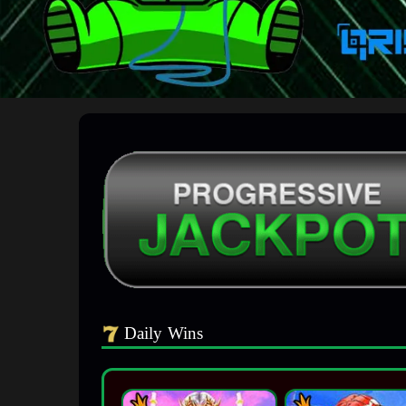
Daily Wins