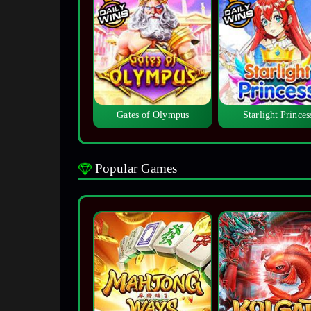
Gates of Olympus
Starlight Princes
Popular Games