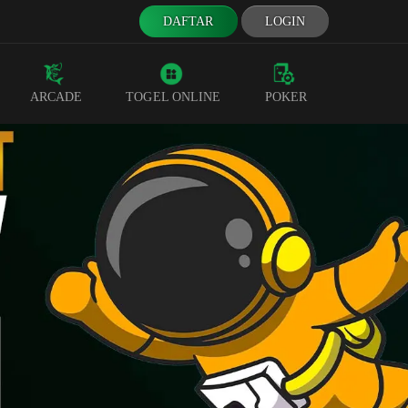
DAFTAR
LOGIN
ARCADE
TOGEL ONLINE
POKER