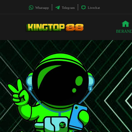
Whatsapp
Telegram
Livechat
BERAN