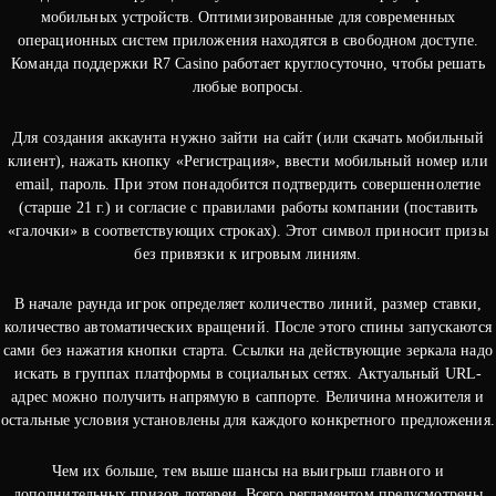
мобильных устройств. Оптимизированные для современных
операционных систем приложения находятся в свободном доступе.
Команда поддержки R7 Casino работает круглосуточно, чтобы решать
любые вопросы.
Для создания аккаунта нужно зайти на сайт (или скачать мобильный
клиент), нажать кнопку «Регистрация», ввести мобильный номер или
email, пароль. При этом понадобится подтвердить совершеннолетие
(старше 21 г.) и согласие с правилами работы компании (поставить
«галочки» в соответствующих строках). Этот символ приносит призы
без привязки к игровым линиям.
В начале раунда игрок определяет количество линий, размер ставки,
количество автоматических вращений. После этого спины запускаются
сами без нажатия кнопки старта. Ссылки на действующие зеркала надо
искать в группах платформы в социальных сетях. Актуальный URL-
адрес можно получить напрямую в саппорте. Величина множителя и
остальные условия установлены для каждого конкретного предложения.
Чем их больше, тем выше шансы на выигрыш главного и
дополнительных призов лотереи. Всего регламентом предусмотрены