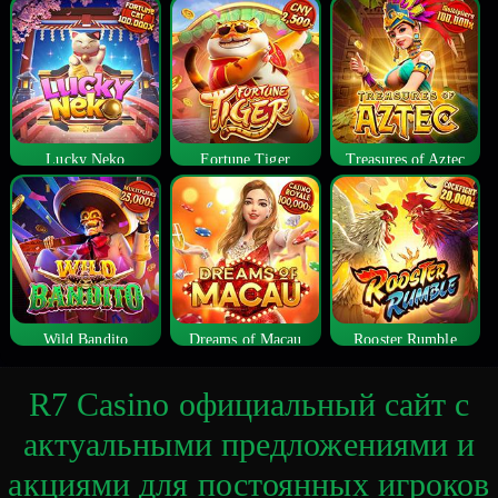
Lucky Neko
Fortune Tiger
Treasures of Aztec
Wild Bandito
Dreams of Macau
Rooster Rumble
R7 Casino официальный сайт с
актуальными предложениями и
акциями для постоянных игроков