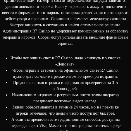
организованным. Размер и состав персональной награды зависят от
уровня лояльности игрока. Если у игрока есть аккаунт, достаточно
ввести в форму логин и пароль, повторная регистрация противоречит
действующим правилам. Скриншоты помогут менеджеру саппорта
быстрее вникнуть в ситуацию и найти оптимальное решение.
Администрация R7 Casino не удерживает комиссионных за обработку
операций игроков. Сборы могут устанавливать внешние финансовые
сервисы.
Чтобы пополнить счет в R7 Casino, надо кликнуть по кнопке
«Депозит».
Чтобы играть в автоматы на официальном сайте R7 Casino,
нужно дать согласие с регламентом во время регистрации.
Предоставленная игроком информация проверяется за 3-5
рабочих дней.
Начинающим игрокам и регулярным посетителям оператор
предлагает несколько видов наград.
Заявки обрабатываются в течение 24 часов, но на практике
игроки отмечают, что деньги часто поступают быстрее.
А если вы предпочитаете традиционные способы, доступны
переводы через Visa, Mastercard и популярные системы вроде