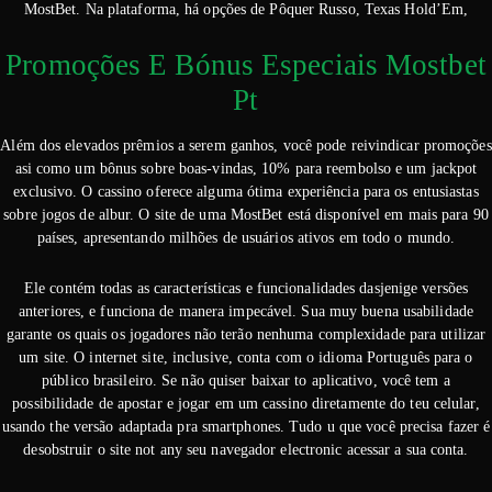
MostBet. Na plataforma, há opções de Pôquer Russo, Texas Hold’Em,
Promoções E Bónus Especiais Mostbet
Pt
Além dos elevados prêmios a serem ganhos, você pode reivindicar promoções
asi como um bônus sobre boas-vindas, 10% para reembolso e um jackpot
exclusivo. O cassino oferece alguma ótima experiência para os entusiastas
sobre jogos de albur. O site de uma MostBet está disponível em mais para 90
países, apresentando milhões de usuários ativos em todo o mundo.
Ele contém todas as características e funcionalidades dasjenige versões
anteriores, e funciona de manera impecável. Sua muy buena usabilidade
garante os quais os jogadores não terão nenhuma complexidade para utilizar
um site. O internet site, inclusive, conta com o idioma Português para o
público brasileiro. Se não quiser baixar to aplicativo, você tem a
possibilidade de apostar e jogar em um cassino diretamente do teu celular,
usando the versão adaptada pra smartphones. Tudo u que você precisa fazer é
desobstruir o site not any seu navegador electronic acessar a sua conta.