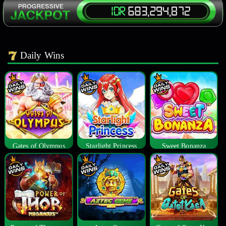
Daily Wins
Gates of Olympus
Starlight Princess
Sweet Bonanza