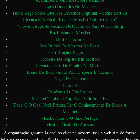
Avaliações E Opiniões Sobre Usuários
Jogos Conocidos No Mostbet
Isso É Algo Sobre Que Nos Devemos Orgulhar – Some Sort Of
Licença E A Fiabilidade Do Mostbet Online Casino”
“[newline]suporte Técnico De Qualidade Para O Gambling
Establishment Mostbet
Mostbet Esports
Site Oficial Da Mostbet No Brasil
Certificações Segurança
Processo De Registo Em Mostbet
Levantamento De Fundos Na Mostbet
Bônus De Boas-vindas Para E-sports E Cassinos
Jogos De Jackpot
Futebol
Depósitos At The Saques
Mostbet” “Iphone App Para Android E Ios
Tudo O O Qual Você Precisa Ter O Conhecimento De Sobre A
Mostbet
Mostbet Casino Online Portugal
Mostbet Odaie De Apostas
A organização garante la cual os clientes possam usar o web site de forma
feliz y sana e confortável. Nesta página nós te diremos como você pode obter