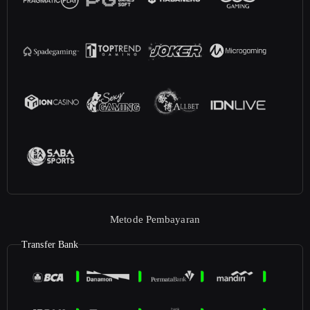
Metode Pembayaran
Transfer Bank