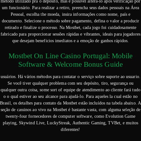
método utilizado pra o depósito, mas é possível alterá-lo após verificação por
um funcionário. Para realizar a retiro, preencha seus dados pessoais na Área
Pessoal, escolha the moeda, insira informações como nome, país e
documento. Selecione o método sobre pagamento, defina o valor a producir
retirado e finalize o processo. Na Mostbet, cada jogo foi cuidadosamente
fabricado para proporcionar sessões rápidas e vibrantes, ideais para jogadores
que desejam beneficios imediatos e a emoção de ganhos rápidos.
Mostbet On Line Casino Portugal: Mobile
Software & Welcome Bonus Guide
usuários. Há vários métodos para contatar o serviço sobre suporte ao usuario.
Se você tiver qualquer problema com seu depósito, tiro, segurança ou
qualquer outra coisa, some sort of equipe de atendimento ao cliente fará tudo
o o qual estiver ao seu alcance para ajudá-lo. Para aqueles la cual estão no
Brasil, os detalhes para contato da Mostbet estão incluídos na tabela abaixo. A
seção de cassinos ao vivo na Mostbet é bastante vasta, com alguma seleção de
twenty-four fornecedores de computer software, como Evolution Game
playing, Skywind Live, LuckyStreak, Authentic Gaming, TVBet, e muitos
diferentes!