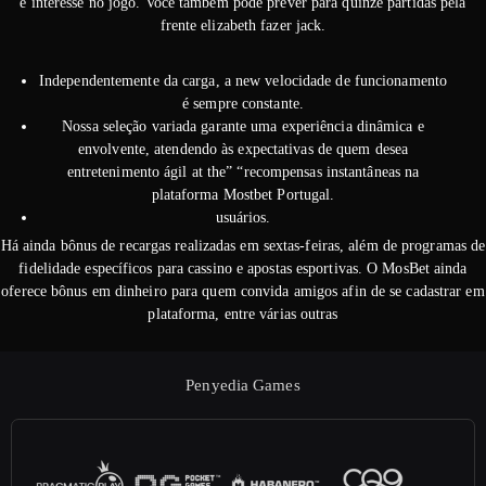
e interesse no jogo. Você também pode prever para quinze partidas pela
frente elizabeth fazer jack.
Independentemente da carga, a new velocidade de funcionamento
é sempre constante.
Nossa seleção variada garante uma experiência dinâmica e
envolvente, atendendo às expectativas de quem desea
entretenimento ágil at the” “recompensas instantâneas na
plataforma Mostbet Portugal.
usuários.
Há ainda bônus de recargas realizadas em sextas-feiras, além de programas de
fidelidade específicos para cassino e apostas esportivas. O MosBet ainda
oferece bônus em dinheiro para quem convida amigos afin de se cadastrar em
plataforma, entre várias outras
Penyedia Games