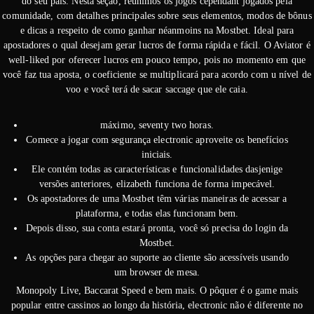
do seu país. Nesta seção, reunimos os jogos cependant jogados pela
comunidade, com detalhes principales sobre seus elementos, modos de bônus
e dicas a respeito de como ganhar néanmoins na Mostbet. Ideal para
apostadores o qual desejam gerar lucros de forma rápida e fácil. O Aviator é
well-liked por oferecer lucros em pouco tempo, pois no momento em que
você faz tua aposta, o coeficiente se multiplicará para acordo com u nível de
voo e você terá de sacar saccage que ele caia.
máximo, seventy two horas.
Comece a jogar com segurança electronic aproveite os benefícios
iniciais.
Ele contém todas as características e funcionalidades dasjenige
versões anteriores, elizabeth funciona de forma impecável.
Os apostadores de uma Mostbet têm várias maneiras de acessar a
plataforma, e todas elas funcionam bem.
Depois disso, sua conta estará pronta, você só precisa do login da
Mostbet.
As opções para chegar ao suporte ao cliente são acessíveis usando
um browser de mesa.
Monopoly Live, Baccarat Speed e bem mais. O pôquer é o game mais
popular entre cassinos ao longo da história, electronic não é diferente no