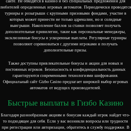
сайте. Не обходятся в казино и без специальных предложений для
любителей определенных игровых автоматов. Периодически проводятся
турниры и розыгрыши с крупными призовыми фондами, участие в
которых может принести не только адреналин, но и солидные
выигрыши. Накопление баллов за ставки позволяет получать
дополнительные привилегии, такие как персональные менеджеры,
эксклюзивные бонусы и ускоренные выплаты. Регулярные турниры
позволяют соревноваться с другими игроками и получать
дополнительные призы.
Также доступны привлекательные бонусы и акции для новых и
постоянных игроков. Безопасность и конфиденциальность данных
гарантируются современными технологиями шифрования.
Официальный сайт Gizbo Casino предлагает широкий выбор игровых
автоматов от ведущих производителей.
Быстрые выплаты в Гизбо Казино
Благодаря разнообразным акциям и бонусам каждый игрок найдет что-
то подходящее для себя. Если у вас возникли вопросы или трудности
при регистрации или авторизации, обратитесь в службу поддержки. В