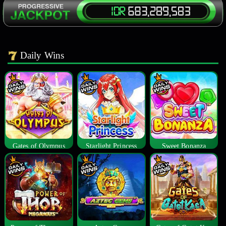
Daily Wins
Gates of Olympus
Starlight Princess
Sweet Bonanza