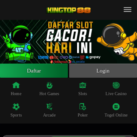
Beranda
Slot Online
Live Casino
Sportsbook
Arcade
Togel Online
Daftar
Login
Poker
Whatsapp
Home
Hot Games
Slots
Live Casino
Telegram
Sports
Arcade
Poker
Togel Online
Livechat