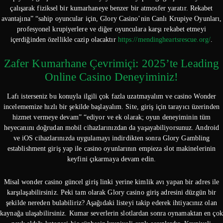
çalışarak fiziksel bir kumarhaneye benzer bir atmosfer yaratır. Rekabet
avantajına” “sahip oyuncular için, Glory Casino’nin Canlı Krupiye Oyunları,
profesyonel krupiyerlere ve diğer oyunculara karşı rekabet etmeyi
içerdiğinden özellikle cazip olacaktır
https://mendingheartsrescue.org/
.
Zafer Kumarhane Çevrimiçi: 2025’te Leading
Online Casino Deneyiminiz!
Lafı isterseniz bu konuyla ilgili çok fazla uzatmayalım ve casino Wonder
incelememize hızlı bir şekilde başlayalım. Site, giriş için tarayıcı üzerinden
hizmet vermeye devam” “ediyor ve ek olarak; oyun deneyiminin tüm
heyecanını doğrudan mobil cihazlarınızdan da yaşayabiliyorsunuz. Android
ve iOS cihazlarınızda uygulamayı indirdikten sonra Glory Gambling
establishment giriş yap ile casino oyunlarının empieza slot makinelerinin
keyfini çıkarmaya devam edin.
Misal wonder casino güncel giriş linki yerine kimlik avı yapan bir adres ile
karşılaşabilirsiniz. Peki tam olarak Glory casino giriş adresini düzgün bir
şekilde nereden bulabiliriz? Aşağıdaki listeyi takip ederek ihtiyacınız olan
kaynağa ulaşabilirsiniz. Kumar severlerin slotlardan sonra oynamaktan en çok