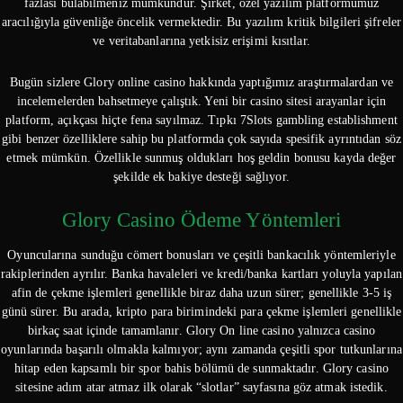
fazlası bulabilmeniz mümkündür. Şirket, özel yazılım platformumuz
aracılığıyla güvenliğe öncelik vermektedir. Bu yazılım kritik bilgileri şifreler
ve veritabanlarına yetkisiz erişimi kısıtlar.
Bugün sizlere Glory online casino hakkında yaptığımız araştırmalardan ve
incelemelerden bahsetmeye çalıştık. Yeni bir casino sitesi arayanlar için
platform, açıkçası hiçte fena sayılmaz. Tıpkı 7Slots gambling establishment
gibi benzer özelliklere sahip bu platformda çok sayıda spesifik ayrıntıdan söz
etmek mümkün. Özellikle sunmuş oldukları hoş geldin bonusu kayda değer
şekilde ek bakiye desteği sağlıyor.
Glory Casino Ödeme Yöntemleri
Oyuncularına sunduğu cömert bonusları ve çeşitli bankacılık yöntemleriyle
rakiplerinden ayrılır. Banka havaleleri ve kredi/banka kartları yoluyla yapılan
afin de çekme işlemleri genellikle biraz daha uzun sürer; genellikle 3-5 iş
günü sürer. Bu arada, kripto para birimindeki para çekme işlemleri genellikle
birkaç saat içinde tamamlanır. Glory On line casino yalnızca casino
oyunlarında başarılı olmakla kalmıyor; aynı zamanda çeşitli spor tutkunlarına
hitap eden kapsamlı bir spor bahis bölümü de sunmaktadır. Glory casino
sitesine adım atar atmaz ilk olarak “slotlar” sayfasına göz atmak istedik.