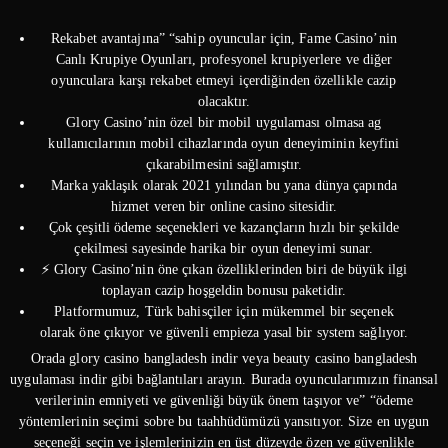
Rekabet avantajına” “sahip oyuncular için, Fame Casino’nin
Canlı Krupiye Oyunları, profesyonel krupiyerlere ve diğer
oyunculara karşı rekabet etmeyi içerdiğinden özellikle cazip
olacaktır.
Glory Casino’nin özel bir mobil uygulaması olmasa ag
kullanıcılarının mobil cihazlarında oyun deneyiminin keyfini
çıkarabilmesini sağlamıştır.
Marka yaklaşık olarak 2021 yılından bu yana dünya çapında
hizmet veren bir online casino sitesidir.
Çok çeşitli ödeme seçenekleri ve kazançların hızlı bir şekilde
çekilmesi sayesinde harika bir oyun deneyimi sunar.
⚡️ Glory Casino’nin öne çıkan özelliklerinden biri de büyük ilgi
toplayan cazip hoşgeldin bonusu paketidir.
Platformumuz, Türk bahisçiler için mükemmel bir seçenek
olarak öne çıkıyor ve güvenli empieza yasal bir system sağlıyor.
Orada glory casino bangladesh indir veya beauty casino bangladesh
uygulaması indir gibi bağlantıları arayın. Burada oyuncularımızın finansal
verilerinin emniyeti ve güvenliği büyük önem taşıyor ve” “ödeme
yöntemlerinin seçimi sobre bu taahhüdümüzü yansıtıyor. Size en uygun
seçeneği seçin ve işlemlerinizin en üst düzeyde özen ve güvenlikle