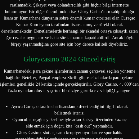
rastlamadık. Şikayet veya dolandırıcılık gibi hiçbir bilgi internette
bulunmuyor. Bir diğer önemli nokta ise, Glory Casino’nun sahip olduğu
lisanstır. Kumarhane dünyanın sobre önemli kumar otoritesi olan Curaçao
Kumar Komisyonu tarafından lisanslanmış ve sürekli olarak
denetlenmektedir. Denetlemelerde herhangi bir skandal ortaya çıksaydı zaten
ağır cezalar uygulanır ve hatta site tamamen kapatılabilirdi. Ancak böyle
birşey yaşanmadığına göre site için boy derece kaliteli diyebiliriz.
Glorycasino 2024 Güncel Giriş
Kumarhanedeki para çekme işlemlerinin zaman çerçevesi seçilen yönteme
bağlıdır. Neteller, Paypal empieza Skrill gibi e-cüzdanlarda para çekme
işlemleri genellikle 24 ketika içinde gerçekleştirilir. Glory Casino, 4. 000’den
fazla oyundan oluşan şaşırtıcı bir diziye gururla ev sahipliği yapıyor.
Ayrıca Curaçao tarafından lisanslanıp denetlendiğini tilgift olarak
belirtmek isteriz.
Oyuncular, uçağın yükselmesiyle artan katsayı üzerinden kazanç
elde etmek için doğru kita “cash out” yapmalıdır.
Glory Casino, slotlar, canlı krupiyer oyunları ve spor bahis