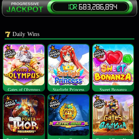
Daily Wins
Gates of Olympus
Starlight Princess
Sweet Bonanza