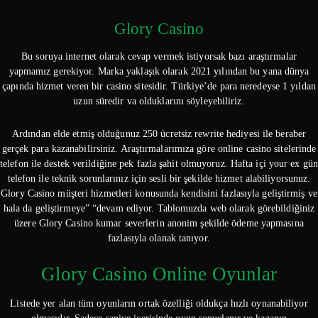
Glory Casino
Bu soruya internet olarak cevap vermek istiyorsak bazı araştırmalar
yapmamız gerekiyor. Marka yaklaşık olarak 2021 yılından bu yana dünya
çapında hizmet veren bir casino sitesidir. Türkiye’de para neredeyse 1 yıldan
uzun süredir va olduklarını söyleyebiliriz.
Ardından elde etmiş olduğunuz 250 ücretsiz rewrite hediyesi ile beraber
gerçek para kazanabilirsiniz. Araştırmalarımıza göre online casino sitelerinde
telefon ile destek verildiğine pek fazla şahit olmuyoruz. Hafta içi your ex gün
telefon ile teknik sorunlarınız için sesli bir şekilde hizmet alabiliyorsunuz.
Glory Casino müşteri hizmetleri konusunda kendisini fazlasıyla geliştirmiş ve
hala da geliştirmeye” “devam ediyor. Tablomuzda web olarak görebildiğiniz
üzere Glory Casino kumar severlerin anonim şekilde ödeme yapmasına
fazlasıyla olanak tanıyor.
Glory Casino Online Oyunlar
Listede yer alan tüm oyunların ortak özelliği oldukça hızlı oynanabiliyor