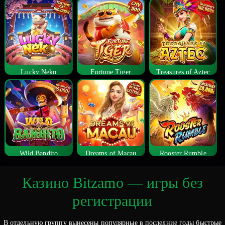
Lucky Neko
Fortune Tiger
Treasures of Aztec
Wild Bandito
Dreams of Macau
Rooster Rumble
Казино Bitzamo — игры без
регистрации
В отдельную группу вынесены популярные в последние годы быстрые