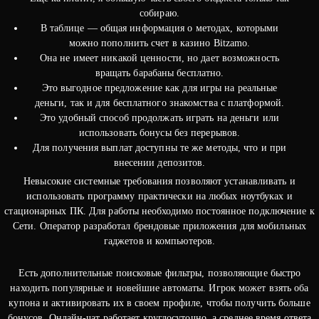
собираю.
В таблице — общая информация о методах, которыми
можно пополнить счет в казино Bitzamo.
Она не имеет никакой ценности, но дает возможность
вращать барабаны бесплатно.
Это выгодное предложение как для игры на реальные
деньги, так и для бесплатного знакомства с платформой.
Это удобный способ продолжать играть на деньги или
использовать бонусы без перерывов.
Для получения выплат доступны те же методы, что и при
внесении депозитов.
Невысокие системные требования позволяют устанавливать и
использовать программу практически на любых ноутбуках и
стационарных ПК. Для работы необходимо постоянное подключение к
Сети. Оператор разработал брендовые приложения для мобильных
гаджетов и компьютеров.
Есть дополнительные поисковые фильтры, позволяющие быстро
находить популярные и новейшие автоматы. Игрок может взять оба
купона и активировать их в своем профиле, чтобы получить больше
бонусов. Онлайн-чат работает круглосуточно, а среднее время ответа