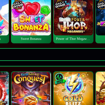
s
Sweet Bonanza
Power of Thor Megaways