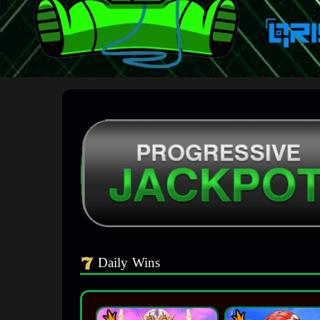
Daily Wins