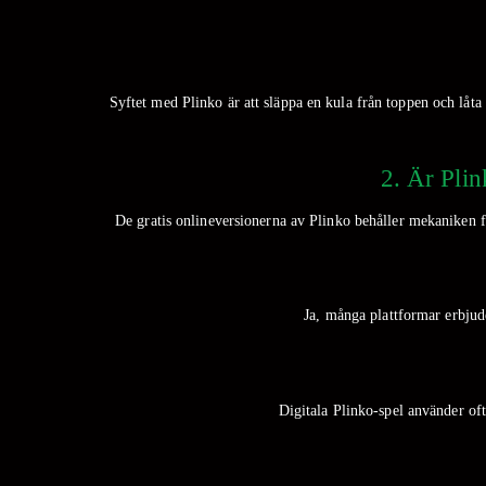
Syftet med Plinko är att släppa en kula från toppen och låta d
2. Är Pli
De gratis onlineversionerna av Plinko behåller mekaniken 
Ja, många plattformar erbjud
Digitala Plinko-spel använder oft