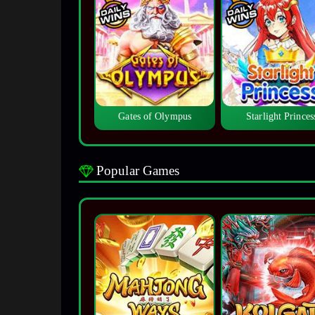
Gates of Olympus
Starlight Princes
Popular Games