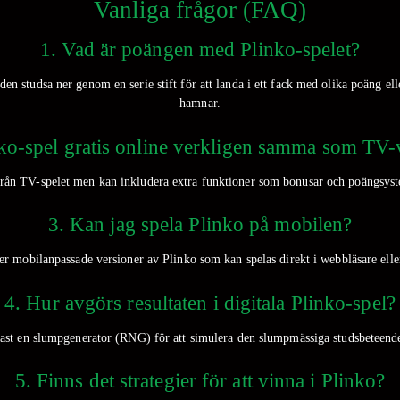
Vanliga frågor (FAQ)
1. Vad är poängen med Plinko-spelet?
en studsa ner genom en serie stift för att landa i ett fack med olika poäng ell
hamnar.
nko-spel gratis online verkligen samma som TV-
från TV-spelet men kan inkludera extra funktioner som bonusar och poängsys
3. Kan jag spela Plinko på mobilen?
er mobilanpassade versioner av Plinko som kan spelas direkt i webbläsare elle
4. Hur avgörs resultaten i digitala Plinko-spel?
ast en slumpgenerator (RNG) för att simulera den slumpmässiga studsbeteendet 
5. Finns det strategier för att vinna i Plinko?