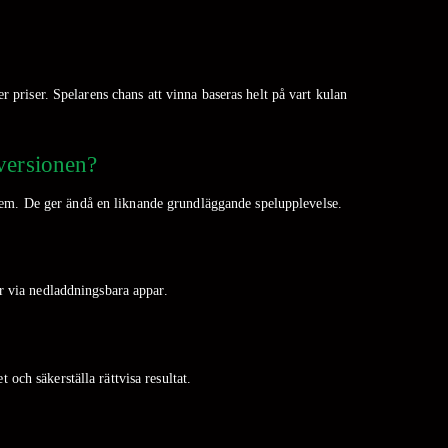
er priser. Spelarens chans att vinna baseras helt på vart kulan
versionen?
tem. De ger ändå en liknande grundläggande spelupplevelse.
r via nedladdningsbara appar.
och säkerställa rättvisa resultat.