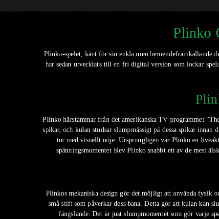
Plinko 
Plinko-spelet, känt för sin enkla men beroendeframkallande de
har sedan utvecklats till en fri digital version som lockar spe
Plin
Plinko härstammar från det amerikanska TV-programmet “The Pri
spikar, och kulan studsar slumpmässigt på dessa spikar innan 
tur med visuellt nöje. Ursprungligen var Plinko en livea
spänningsmomentet blev Plinko snabbt ett av de mest älsk
Plinkos mekaniska design gör det möjligt att använda fysik oc
små stift som påverkar dess bana. Detta gör att kulan kan sl
fängslande. Det är just slumpmomentet som gör varje spel