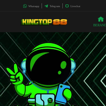
Whatsapp
Telegram
Livechat
BERAN