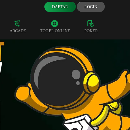
DAFTAR
LOGIN
ARCADE
TOGEL ONLINE
POKER