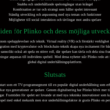
Snabba och underhållande spelomgångar utan krångel
Kombination av tur och strategi som håller spelet intressant
Ständig utveckling och anpassning med nya teman och funktioner
Möjligheter till social interaktion och tävlingar mot andra spelare
iden för Plinko och dess möjliga utveck
inom spelupplevelser och teknik. Virtual reality (VR) och förstärkt verklighet 
gration med kryptovalutor och blockchain-teknik skapa nya incitament för både
sannolikt också att spela en större roll, där spelare kan tävla och dela sina 
ngar anpassas till individens spelstil. Med dessa nyheter står Plinko redo att 
global digital underhållningsplattform.
Slutsats
n start som ett TV-programsegment till en populär digital underhållning som e
 lockar nya generationer av spelare. Genom digitalisering har Plinko blivit mer
ingar. Framtiden för spelet ser lovande ut med nya tekniska innovationer som k
 spel med enkel mekanik men stor underhållningsfaktor är gratis Plinko en per