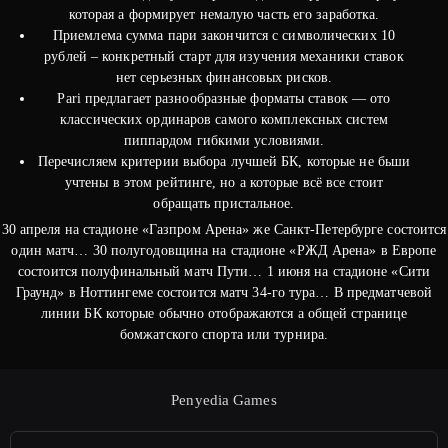
которая а формирует немалую часть его заработка.
Приемлема сумма пари закончится с символических 10
рублей – конкретный старт для изучения механики ставок
нет серьезных финансовых рисков.
Pari предлагает разнообразные форматы ставок — ото
классических ординаров самого комплексных систем
пиппардом гибкими условиями.
Перечисляем критерии выбора лучшей БК, которые не бьши
учтены в этом рейтинге, но а которые всё все стоит
обращать пристальное.
30 апреля на стадионе «Газпром Арена» же Санкт-Петербурге состоится
один матч… 30 полугодовщина на стадионе «РЖД Арена» в Европе
состоится полуфинальный матч Пути… 1 июня на стадионе «Сити
Граунд» в Ноттингеме состоится матч 34-го тура… В предматчевой
линии БК которые обычно отображаются а общей странице
бомжатского спорта или турнира.
Penyedia Games