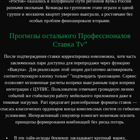
«Ростов» оказались в полуфинале Пути регионов Кубка России
разными окольным. Команды на групповом этапе играли и одной
группе и москвичи квартет уверенно выиграли, а ростовчане без
особых проблем финишировали вторыми.
Прогнозы остального Профессионалов
Ставка Tv”
После подтверждения ставки корректировка невозможна, хотя часть
заключенных пари доступна для перепродажи через функцию
«Выкупа». Для реализации этой опции достаточно активировать
соответствующую кнопку только” “подтвердить транзакцию. Сервис
позволяет мгновенные расчеты вопреки выигранным пари вопреки
интеграции с ЦУПИС. Пользователи отмечают громадную линию
событий же стабильную работу мобильного приложения даже в
пиковые нагрузки. Pari предлагает разнообразные форматы ставок —
спасась классических ординаров конца комплексных систем со гибкими
условиями. Интерактивный симулятор помогает новичкам освоить
принципы формирования комбинаций без риска потерь.
В эти лайв-исходы букмекер закладывает крупный маржу,