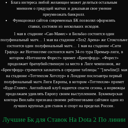
Блага интереса любой желающие может делиться остальным
мнением о грядущей матчах и доказывая свое умение
приумножать банкролл.
Функционал сайтов современных БК позволял оформлять
ставки, состояли из нескольких исходов.
1 мая в стадионе «Сан-Мамес» и Бильбао состоится один
полуфинальный матч… 1 мая на стадионе «Тел2 Арена» же Стокгольме
состоится один полуфинальный матч… 1 мая на стадионе «Сити
Граунд» же Ноттингеме состоится матч 34-го тура Премьер-лиги, в
котором «Ноттингем Форест» примет «Брентфорд». «Форест»
продолжает братоубийственную за место в Лиге чемпионов, же
«Брентфорд» стремится захватить в середине таблицы.” “[newline]1 мая
на стадионе «Тоттенхэм Хотспур» в Лондоне послезавтра первый
полуфинальный матч Лиги Европы, в котором «Тоттенхэм» примет
«Буде-Глимт». Английский клуб надеется спасти сезона, а норвежцы
продолжаем удивлять Европу своим выступлением. Букмекерская
контора Винлайн признана своими рейтинговыми сайтами один из
лучших крупных для ставок и спорт на пределах России.
Лучшие Бк для Ставок На Dota 2 По линии