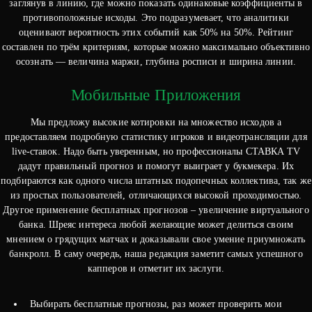
заглянув в линию, где можно показать одинаковые коэффициенты в
противоположные исходы. Это подразумевает, что аналитики
оценивают вероятность этих событий как 50% на 50%. Рейтинг
составлен по трём критериям, которые можно максимально объективно
осознать — величина маржи, глубина росписи и ширина линии.
Мобильные Приложения
Мы предложу высокие котировки на множество исходов а
предоставляем подробную статистику игроков и видеотрансляции для
live-ставок. Надо быть уверенным, но профессионалы СТАВКА TV
дадут правильный прогноз и помогут выиграет у букмекера. Их
подбираются как одного числа штатных подопечных коллектива, так же
из простых пользователей, отличающихся высокой проходимостью.
Другое применение бесплатных прогнозов – увеличение виртуального
банка. Шреяс интереса любой желающие может делиться своим
мнением о грядущих матчах и доказывали свое умение приумножать
банкролл. В саму очередь, наша редакция заметит самых успешного
капперов и отметит их заслуги.
Выбирать бесплатные прогнозы, раз может проверить мои