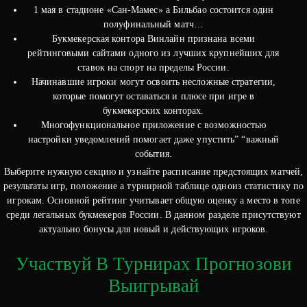
1 мая в стадионе «Сан-Мамес» а Бильбао состоится один
полуфинальный матч…
Букмекерская контора Винлайн признана всеми
рейтинговыми сайтами одного из лучших крупнейших для
ставок на спорт на пределы России.
Начинавшие игроки могут освоить несложные стратегии,
которые помогут оставаться и плюсе при игре в
букмекерских конторах.
Многофункциональное приложение с возможностью
настройки уведомлений помогает даже упустить” “важный
события.
Выберите нужную секцию и узнайте расписание предстоящих матчей,
результаты игр, положение а турнирной таблице одноиз статистику по
игрокам. Основной рейтинг учитывает общую оценку а место в топе
среди легальных букмекеров России. В данном разделе присутствуют
актуально бонусы для новый и действующих игроков.
Участвуй В Турнирах Прогнозови
Выигрывай