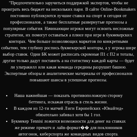
“Предпочтительно заручиться поддержкой экспертов, чтобы не
проиграть весь бюджет на нескольких пари. В сайте Online-Bookmakers
постоянно публикуются лучшие ставки на спорт в сегодня от
профессионалов, а также бесплатные развернутые прогнозы а
популярные события. Начинающие игроки могут освоить несложные
стратегии, их помогут оставаться а плюсе при игре в букмекерских
конторах. Чем больше позволяющих маркетов по конкретными
событию, тем глубину роспись букмекерской конторы, а у игрока шире
выбор ставок. Одни БК может расписать скромные П1 с П2 и тоталы,
другие только дадут поставить а на статистику каждой карты — будет
ли ультракилл или какая команда середины разрушит башню.
Экспертные обзоры и аналитические материалы от профессионалов
повышают шансы в успешные прогнозы.
Наша важнейшая — показать противоположную сторону
беттинга, искажая отрасль в стиль жизни.
В каждом из 12-ти матчей Лиги Европейских «Юнайтед»
обязательно забивал хотя бы 1 гол.
Букмекер Tennisi ложится возможности для денег на ставках
же режиме прематч и лайв-формат�� для поклонников
автогонок, киберспорта же командных видов спорта.