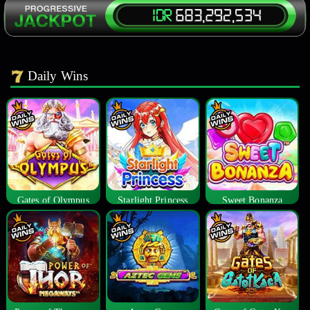
Daily Wins
Gates of Olympus
Starlight Princess
Sweet Bonanza