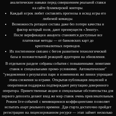
аналитические навыки перед совершением реальной ставки
на сайте букмекерской конторы.
Каждый игрок любит составлять прогнозы в исход игры его
любимой команды.
Возможность ротации состава даже без потери качества и
фактор который поля, дают преимуществ «Зениту».
После верификации аккаунта становятся доступные все
платежные методы — от банковских карт до
криптовалютных переводов.
Их постепенное связано с бегом развитием технологической
базы и положительной реакцией аудитории на обновления.
В отдельном разделе собраны события с повышенными лимитами
ставок и специальными промо-условиями. Автоматические”
“уведомления о результатах пари и изменениях же линии упрощают
этапа слежения за играми. Открытая публикация лицензий и
оперативная поддержка подтверждают репутацию доверенного
оператора. Приветственные акции и специальные обстоятельства для
первого депозита делают вход же мир ставок очень привлекательным.
Режим live-событий с меняющимися коэффициентами позволяет
испытать азарт реального времени. Ддя старта достаточно пройдет
регистрацию на лицензированном ресурсе — этап займет несколько