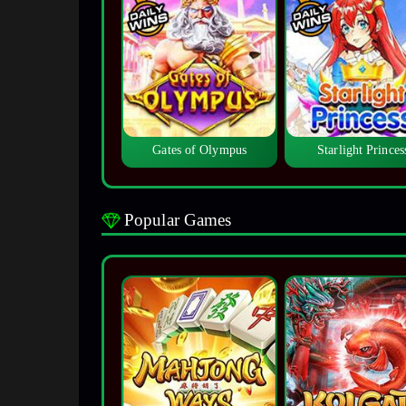
Gates of Olympus
Starlight Princes
Popular Games