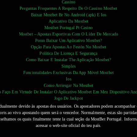
Cassino
Perguntas Frequentes A Respeito De O Cassino Mostbet
Baixar Mostbet Br No Android (apk) E Ios
Aplicativo Da Mostbet
Mostbet Portugal Pt Casino
Mostbet – Apostas Esportivas Com O Líder De Mercado
Posso Baixar Um Aplicativo Mostbet?
Opção Para Apostas Ao Festón No Mostbet
Política De Licença E Segurança
Como Baixar E Instalar The Aplicação Mostbet?
Simples
Funcionalidades Exclusivas Da App Móvel Mostbet
Ios
Como Arriesgar Na Mostbet
Faço Em Virtude De Instalar O Aplicativo Mostbet Em Meu Dispositivo And
Jogo De Jackpot
ualmente devido às apostas dos usuários. Os apostadores podem acompanhar os
eSports ao vivo apostando quem será o vencedor. Normalmente, estas são parti
nselhamos os quais finalmente tente la cual seção da MostBet Portugal. Infor
acessar o web-site oficial do teu país.