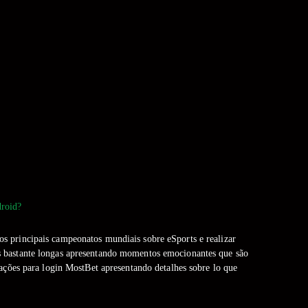
roid?
 principais campeonatos mundiais sobre eSports e realizar
das bastante longas apresentando momentos emocionantes que são
mações para login MostBet apresentando detalhes sobre lo que