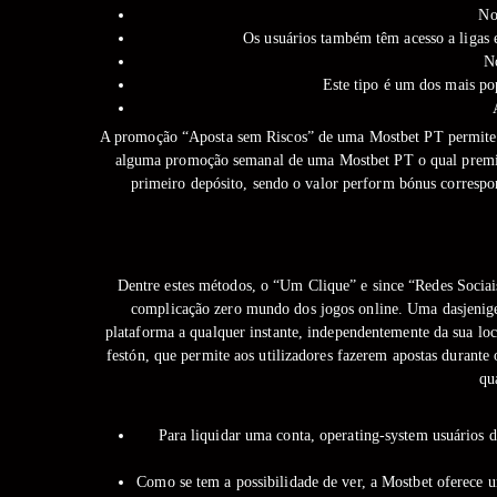
No
Os usuários também têm acesso a ligas e
No
Este tipo é um dos mais po
A promoção “Aposta sem Riscos” de uma Mostbet PT permite qu
alguma promoção semanal de uma Mostbet PT o qual premia o
primeiro depósito, sendo o valor perform bónus correspo
Dentre estes métodos, o “Um Clique” e since “Redes Sociais
complicação zero mundo dos jogos online. Uma dasjenige 
plataforma a qualquer instante, independentemente da sua loca
festón, que permite aos utilizadores fazerem apostas durante
qu
Para liquidar uma conta, operating-system usuários 
Como se tem a possibilidade de ver, a Mostbet oferece 