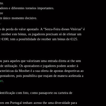
to.
dores e diferentes torneios importantes.
tre
 um único momento decisivo.
.
e perda do valor apostado. A “Sexta-Feira dieses Vitórias” é
receber este bónus, os jogadores precisam só de efetuar um
r €100, tem a possibilidade de receber um bónus de €125.
ou para aqueles que valorizam uma entrada direta at the sem
de utilização. Os apostadores e jogadores podem aceder à
terísticas da Mostbet é a sua oferta de apostas desportivas ao
postadores, pois possibilita que reajam de manera acelerada a
et
.
entificação com foto, como passaporte ou carteira de
ores em Portugal tenham acesso the uma diversidade para