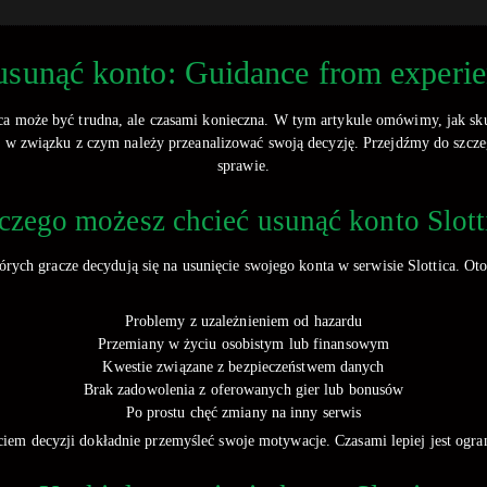
 usunąć konto: Guidance from experi
ca może być trudna, ale czasami konieczna. W tym artykule omówimy, jak sku
ałe, w związku z czym należy przeanalizować swoją decyzję. Przejdźmy do szc
sprawie.
czego możesz chcieć usunąć konto Slott
órych gracze decydują się na usunięcie swojego konta w serwisie Slottica. O
Problemy z uzależnieniem od hazardu
Przemiany w życiu osobistym lub finansowym
Kwestie związane z bezpieczeństwem danych
Brak zadowolenia z oferowanych gier lub bonusów
Po prostu chęć zmiany na inny serwis
iem decyzji dokładnie przemyśleć swoje motywacje. Czasami lepiej jest ograni