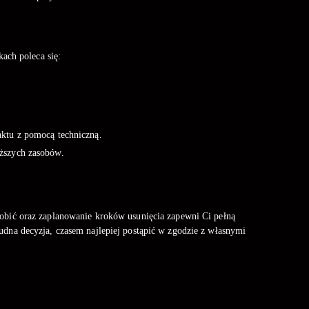
ach poleca się:
aktu z pomocą techniczną.
yższych zasobów.
robić oraz zaplanowanie kroków usunięcia zapewni Ci pełną
rudna decyzja, czasem najlepiej postąpić w zgodzie z własnymi