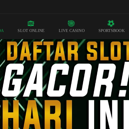
DA
SLOT ONLINE
LIVE CASINO
SPORTSBOOK