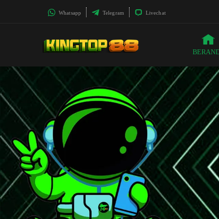
Whatsapp
Telegram
Livechat
BERAN