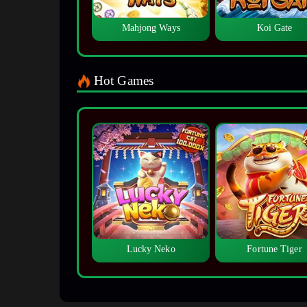
Mahjong Ways
Koi Gate
Hot Games
Lucky Neko
Fortune Tiger