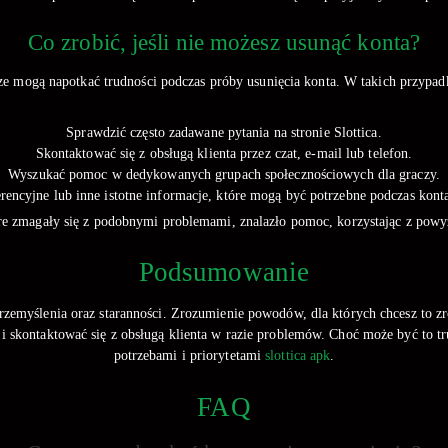
Co zrobić, jeśli nie możesz usunąć konta?
ze mogą napotkać trudności podczas próby usunięcia konta. W takich przypadk
Sprawdzić często zadawane pytania na stronie Slottica.
Skontaktować się z obsługą klienta przez czat, e-mail lub telefon.
Wyszukać pomoc w dedykowanych grupach społecznościowych dla graczy.
encyjne lub inne istotne informacje, które mogą być potrzebne podczas kont
re zmagały się z podobnymi problemami, znalazło pomoc, korzystając z pow
Podsumowanie
przemyślenia oraz staranności. Zrozumienie powodów, dla których chcesz to z
 i skontaktować się z obsługą klienta w razie problemów. Choć może być to t
potrzebami i priorytetami
slottica apk
.
FAQ