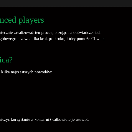
enced players
tecznie zrealizować ten proces, bazując na doświadczeniach
zegółowego przewodnika krok po kroku, który pomoże Ci w tej
ica?
to kilka najczęstszych powodów:
czyć korzystanie z konta, niż całkowicie je usuwać.