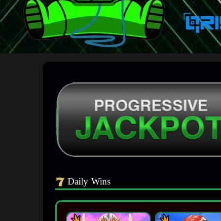
Daily Wins