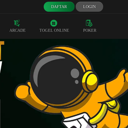
DAFTAR
LOGIN
ARCADE
TOGEL ONLINE
POKER