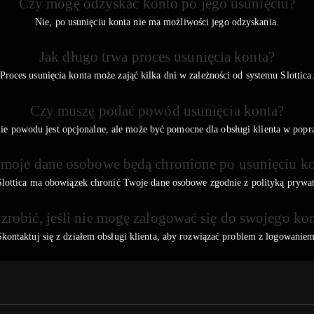
Czy mogę odzyskać konto po jego usunięciu?
Nie, po usunięciu konta nie ma możliwości jego odzyskania.
Jak długo trwa proces usunięcia konta?
Proces usunięcia konta może zająć kilka dni w zależności od systemu Slottica
Czy muszę podać powód usunięcia konta?
ie powodu jest opcjonalne, ale może być pomocne dla obsługi klienta w popr
moje dane osobowe będą chronione po usunięciu k
Slottica ma obowiązek chronić Twoje dane osobowe zgodnie z polityką prywat
zrobić, jeśli nie mogę zalogować się do swojego ko
Skontaktuj się z działem obsługi klienta, aby rozwiązać problem z logowaniem