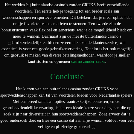
Het wedden bij buitenlandse casino’s zonder CRUKS heeft verschillende
voordelen. Ten eerste heb je toegang tot een breder scala aan
weddenschappen en sportevenementen. Dit betekent dat je meer opties hebt
om je favoriete teams en atleten te steunen. Ten tweede zijn de
bonusstructuren vaak flexibel en generieus, wat je de mogelijkheid biedt om
meer te winnen. Daarnaast zijn de meeste buitenlandse casino’s
gebruiksvriendelijk en bieden ze een uitstekende klantenservice, wat
essentieel is voor een goede gebruikerservaring. Tot slot is het ook mogelijk
om gebruik te maken van diverse betalingsmethoden, waardoor je sneller
kunt storten en opnemen
casino zonder cruks
.
Conclusie
Het kiezen van een buitenlands casino zonder CRUKS voor
sportweddenschappen kan tal van voordelen bieden voor Nederlandse spelers.
Met een breed scala aan opties, aantrekkelijke bonussen, en een
gebruiksvriendelijke ervaring, is het een ideale keuze voor diegenen die op
zoek zijn naar diversiteit in hun sportweddenschappen. Zorg ervoor dat je
goed onderzoek doet en kies een casino dat aan al je wensen voldoet voor een
veilige en plezierige gokervaring.