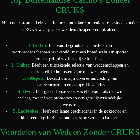
Top Buitenlandse Casino’s Zonder
CRUKS
Hieronder staan enkele van de meest populaire buitenlandse casino’s zonder
CRUKS waar je sportweddenschappen kunt plaatsen:
1. Bet365:
Een van de grootste aanbieders van
sportweddenschappen ter wereld, met een breed scala aan sporten
en een gebruiksvriendelijke interface.
2. Unibet:
Biedt een uitstekende selectie van weddenschappen en
aantrekkelijke bonussen voor nieuwe spelers.
3. 888sport:
Bekend om zijn diverse aanbieding van
sportevenementen en competitieve odds.
4. Bwin:
Een goede keuze voor zowel ervaren als nieuwe
spelers, met tal van promoties en een gebruiksvriendelijke
website.
5. Ladbrokes:
Heeft een lange geschiedenis in de goksector en
biedt een uitgebreid aanbod aan sportweddenschappen.
Voordelen van Wedden Zonder CRUKS