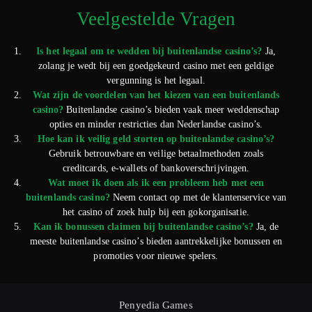
Veelgestelde Vragen
Is het legaal om te wedden bij buitenlandse casino’s?
Ja,
zolang je wedt bij een goedgekeurd casino met een geldige
vergunning is het legaal.
Wat zijn de voordelen van het kiezen van een buitenlands
casino?
Buitenlandse casino’s bieden vaak meer weddenschap
opties en minder restricties dan Nederlandse casino’s.
Hoe kan ik veilig geld storten op buitenlandse casino’s?
Gebruik betrouwbare en veilige betaalmethoden zoals
creditcards, e-wallets of bankoverschrijvingen.
Wat moet ik doen als ik een probleem heb met een
buitenlands casino?
Neem contact op met de klantenservice van
het casino of zoek hulp bij een gokorganisatie.
Kan ik bonussen claimen bij buitenlandse casino’s?
Ja, de
meeste buitenlandse casino’s bieden aantrekkelijke bonussen en
promoties voor nieuwe spelers.
Penyedia Games