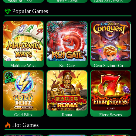
Power of Thor Megaways
Aztec Gems
Gates of Gatot Kaca
Popular Games
Mahjong Ways
Koi Gate
Gem Saviour Conquest
Gold Blitz
Roma
Fiery Sevens
Hot Games