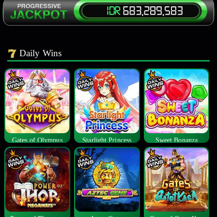
Daily Wins
Gates of Olympus
Starlight Princess
Sweet Bonanza