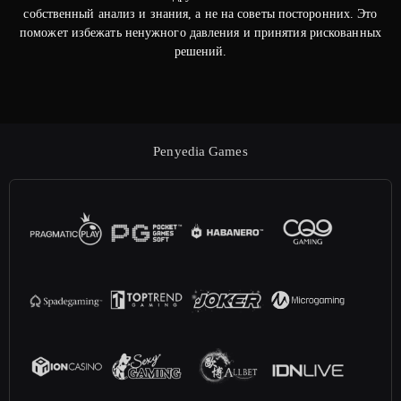
собственный анализ и знания, а не на советы посторонних. Это
поможет избежать ненужного давления и принятия рискованных
решений.
Penyedia Games