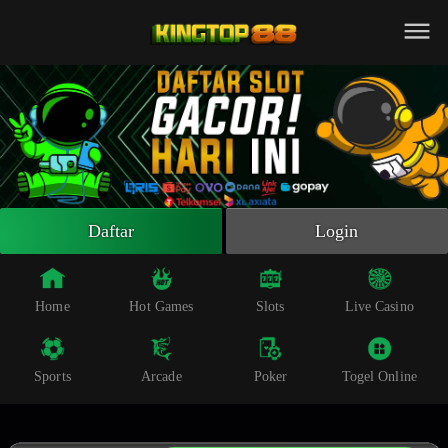
Beranda
Slot Online
Live Casino
Sportsbook
Arcade
Togel Online
Daftar
Login
Poker
Whatsapp
Home
Hot Games
Slots
Live Casino
Telegram
Sports
Arcade
Poker
Togel Online
Livechat