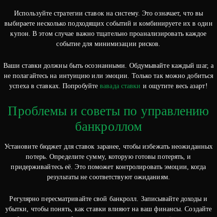
Используйте стратегии ставок на систему. Это означает, что вы
выбираете несколько подходящих событий и комбинируете их в один
купон. В этом случае важно тщательно проанализировать каждое
событие для минимизации рисков.
Ваши ставки должны быть осознанными. Обдумывайте каждый шаг, а
не полагайтесь на интуицию или эмоции. Только так можно добиться
успеха в ставках. Попробуйте
вавада ставки
и ощутите весь азарт!
Проблемы и советы по управлению
банкроллом
Установите бюджет для ставок заранее, чтобы избежать неожиданных
потерь. Определите сумму, которую готовы потерять, и
придерживайтесь её. Это поможет контролировать эмоции, когда
результаты не соответствуют ожиданиям.
Регулярно пересматривайте свой банкролл. Записывайте доходы и
убытки, чтобы понять, как ставки влияют на ваш финансы. Создайте