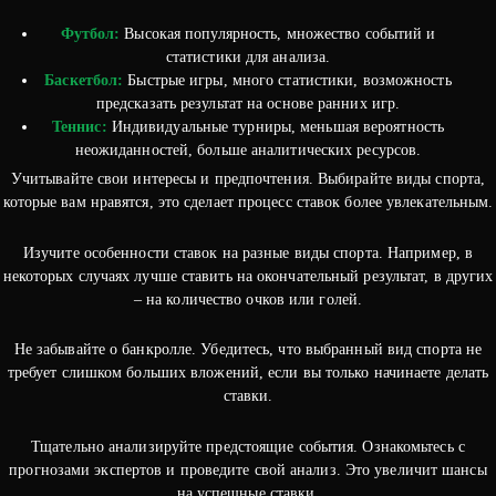
Футбол:
Высокая популярность, множество событий и
статистики для анализа.
Баскетбол:
Быстрые игры, много статистики, возможность
предсказать результат на основе ранних игр.
Теннис:
Индивидуальные турниры, меньшая вероятность
неожиданностей, больше аналитических ресурсов.
Учитывайте свои интересы и предпочтения. Выбирайте виды спорта,
которые вам нравятся, это сделает процесс ставок более увлекательным.
Изучите особенности ставок на разные виды спорта. Например, в
некоторых случаях лучше ставить на окончательный результат, в других
– на количество очков или голей.
Не забывайте о банкролле. Убедитесь, что выбранный вид спорта не
требует слишком больших вложений, если вы только начинаете делать
ставки.
Тщательно анализируйте предстоящие события. Ознакомьтесь с
прогнозами экспертов и проведите свой анализ. Это увеличит шансы
на успешные ставки.