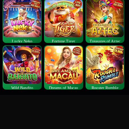
Lucky Neko
Fortune Tiger
Treasures of Aztec
Wild Bandito
Dreams of Macau
Rooster Rumble