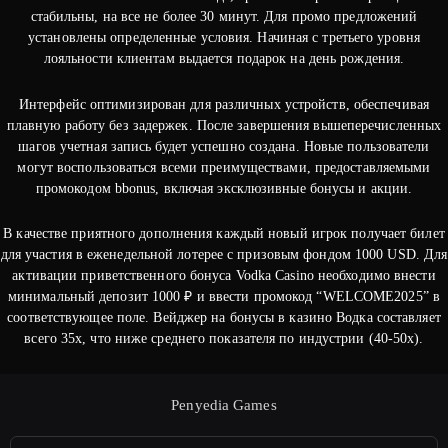
стабильны, на все не более 30 минут. Для промо предложений
установлены определенные условия. Начиная с третьего уровня
лояльности клиентам выдается подарок на день рождения.
Интерфейс оптимизирован для различных устройств, обеспечивая
плавную работу без задержек. После завершения вышеперечисленных
шагов учетная запись будет успешно создана. Новые пользователи
могут воспользоваться всеми преимуществами, предоставляемыми
промокодом bbonus, включая эксклюзивные бонусы и акции.
В качестве приятного дополнения каждый новый игрок получает билет
для участия в еженедельной лотерее с призовым фондом 1000 USD. Для
активации приветственного бонуса Vodka Casino необходимо внести
минимальный депозит 1000 ₽ и ввести промокод “WELCOME2025” в
соответствующее поле. Вейджер на бонусы в казино Водка составляет
всего 35x, что ниже среднего показателя по индустрии (40-50x).
Penyedia Games