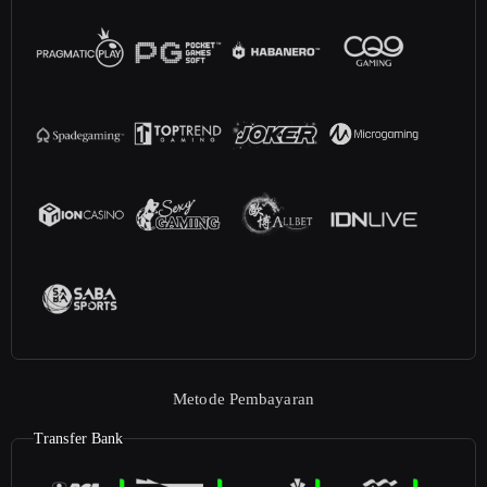
Metode Pembayaran
Transfer Bank