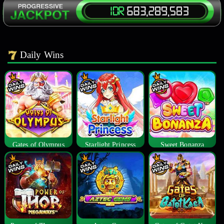
Daily Wins
Gates of Olympus
Starlight Princess
Sweet Bonanza